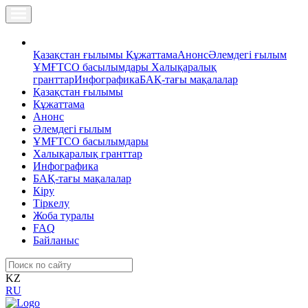
Қазақстан ғылымы
Құжаттама
Анонс
Әлемдегі ғылым
ҰМҒТСО басылымдары
Халықаралық
гранттар
Инфографика
БАҚ-тағы мақалалар
Қазақстан ғылымы
Құжаттама
Анонс
Әлемдегі ғылым
ҰМҒТСО басылымдары
Халықаралық гранттар
Инфографика
БАҚ-тағы мақалалар
Кіру
Тіркелу
Жоба туралы
FAQ
Байланыс
KZ
RU