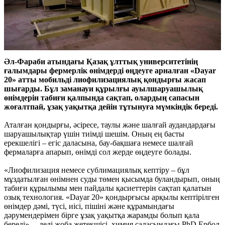
Әл-Фараби атындағы Қазақ ұлттық университетінің
ғалымдары фермерлік өнімдерді өңдеуге арналған «Dayar
20» атты мобильді лиофилизациялық қондырғы жасап
шығарды. Бұл заманауи құрылғы ауылшаруашылық
өнімдерін табиғи қалпында сақтап, олардың сапасын
жоғалтпай, ұзақ уақытқа дейін тұтынуға мүмкіндік береді.
Аталған қондырғы, әсіресе, таулы және шалғай аудандардағы
шаруашылықтар үшін тиімді шешім. Оның ең басты
ерекшелігі – егіс даласына, бау-бақшаға немесе шалғай
фермаларға апарып, өнімді сол жерде өңдеуге болады.
«Лиофилизация немесе сублимациялық кептіру – бұл
мұздатылған өнімнен суды төмен қысымда буландырып, оның
табиғи құрылымы мен пайдалы қасиеттерін сақтап қалатын
озық технология. «Dayar 20» қондырғысы арқылы кептірілген
өнімдер дәмі, түсі, иісі, пішіні және құрамындағы
дәрумендерімен бірге ұзақ уақытқа жарамды болып қала
береді», – деді жоба жетекшісі, химия саласындағы PhD Ербол