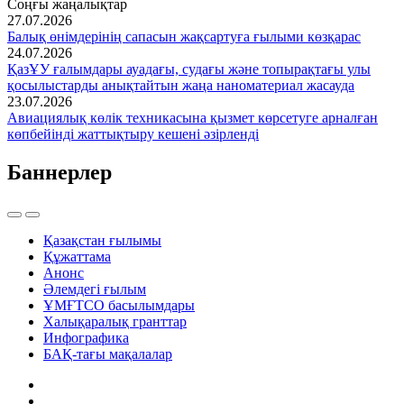
Соңғы жаңалықтар
27.07.2026
Балық өнімдерінің сапасын жақсартуға ғылыми көзқарас
24.07.2026
ҚазҰУ ғалымдары ауадағы, судағы және топырақтағы улы
қосылыстарды анықтайтын жаңа наноматериал жасауда
23.07.2026
Авиациялық көлік техникасына қызмет көрсетуге арналған
көпбейінді жаттықтыру кешені әзірленді
Баннерлер
Қазақстан ғылымы
Құжаттама
Анонс
Әлемдегі ғылым
ҰМҒТСО басылымдары
Халықаралық гранттар
Инфографика
БАҚ-тағы мақалалар