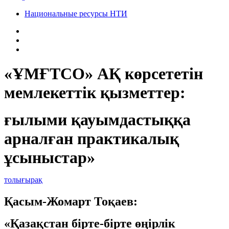
Национальные ресурсы НТИ
«ҰМҒТСО» АҚ көрсететін
мемлекеттік қызметтер:
ғылыми қауымдастыққа
арналған практикалық
ұсыныстар»
толығырақ
Қасым-Жомарт Тоқаев:
«Қазақстан бірте-бірте өңірлік