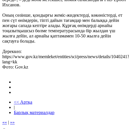
Ихсанов.
Оның сөзінше, қондырғы жеміс-жидектерді, көкөністерді, ет
пен сүт өнімдерін, тіпті дайын тағамдар мен балыққа дейін
жоғары сапада кептіре алады. Құрғақ өнімдерді арнайы
тоңазытқышсыз бөлме температурасында бір жылдан үш
жылға дейін, ал арнайы қаптамамен 10-50 жылға дейін
сақтауға болады.
Дереккөз:
https://www.gov.kz/memleket/entities/sci/press/news/details/1040241
lang=kk
Фото: Gov.kz
<< Артқа
|
Барлық материалдар
««
|
»»