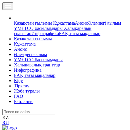
Қазақстан ғылымы
Құжаттама
Анонс
Әлемдегі ғылым
ҰМҒТСО басылымдары
Халықаралық
гранттар
Инфографика
БАҚ-тағы мақалалар
Қазақстан ғылымы
Құжаттама
Анонс
Әлемдегі ғылым
ҰМҒТСО басылымдары
Халықаралық гранттар
Инфографика
БАҚ-тағы мақалалар
Кіру
Тіркелу
Жоба туралы
FAQ
Байланыс
KZ
RU