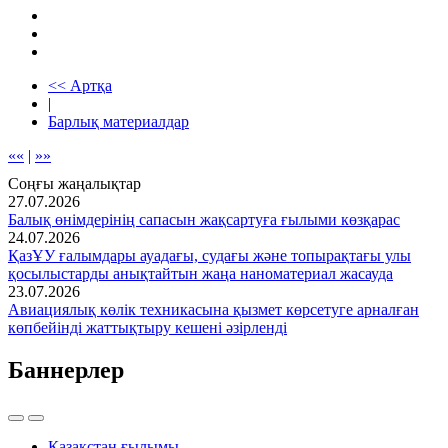
<< Артқа
|
Барлық материалдар
««
|
»»
Соңғы жаңалықтар
27.07.2026
Балық өнімдерінің сапасын жақсартуға ғылыми көзқарас
24.07.2026
ҚазҰУ ғалымдары ауадағы, судағы және топырақтағы улы
қосылыстарды анықтайтын жаңа наноматериал жасауда
23.07.2026
Авиациялық көлік техникасына қызмет көрсетуге арналған
көпбейінді жаттықтыру кешені әзірленді
Баннерлер
Қазақстан ғылымы