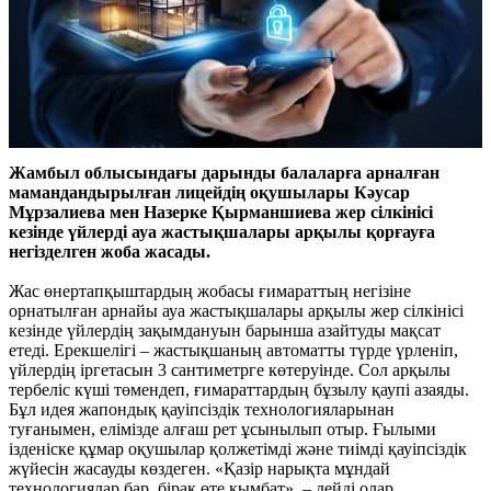
Жамбыл облысындағы дарынды балаларға арналған
мамандандырылған лицейдің оқушылары Кәусар
Мұрзалиева мен Назерке Қырманшиева жер сілкінісі
кезінде үйлерді ауа жастықшалары арқылы қорғауға
негізделген жоба жасады.
Жас өнертапқыштардың жобасы ғимараттың негізіне
орнатылған арнайы ауа жастықшалары арқылы жер сілкінісі
кезінде үйлердің зақымдануын барынша азайтуды мақсат
етеді. Ерекшелігі – жастықшаның автоматты түрде үрленіп,
үйлердің іргетасын 3 сантиметрге көтеруінде. Сол арқылы
тербеліс күші төмендеп, ғимараттардың бұзылу қаупі азаяды.
Бұл идея жапондық қауіпсіздік технологияларынан
туғанымен, елімізде алғаш рет ұсынылып отыр. Ғылыми
ізденіске құмар оқушылар қолжетімді және тиімді қауіпсіздік
жүйесін жасауды көздеген. «Қазір нарықта мұндай
технологиялар бар, бірақ өте қымбат», – дейді олар.