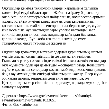
Оқушылар қымбат технологияларды қарапайым халыққа
қолжетімді етуді ойластырған. Жобаны әзірлеу барысында
олар Arduino платформасын пайдаланып, компрессор арқылы
жұмыс істейтін жүйені құрастырған. Жер қыртысының
қозғалысын анықтайтын сенсор сигнал берген кезде, жүйе
іске қосылып, ауа жастықшалары үрлене бастайды. Жер
сілкінісі аяқталған соң, жастықшалар қайтадан бастапқы
қалпына келеді. Бұл жоба тек теория жүзінде емес,
тәжірибелік макет түрінде де жасалған.
Оқушылар қолжетімді материалдардан құрылғының шағын
үлгісін жасап, оның тиімділігін де сынақтан өткізген.
Ғылыми зерттеу нәтижесінде тиімді іске қол жеткізген қыздар
бұл жұмысты одан әрі дамытуды жоспарлап отыр. Келешекте
жүйеге қосымша сенсорлар қосып, мобильді қосымша арқылы
бақылау мүмкіндігін енгізуді ойластырып жатыр. Егер жүйе
әрі қарай дамып, өндірістік деңгейге шығарылса, ол
Қазақстандағы жер сілкінісінен қорғанудың жаңа мүмкіндігіне
айналуы мүмкін.
Дереккөз: https://www.gov.kz/memleket/entities/zhambyl-
sayasat/press/news/details/1033651
Фото: Stock.adobe.com