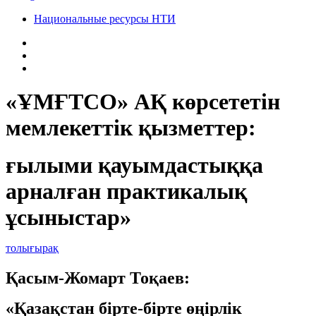
Национальные ресурсы НТИ
«ҰМҒТСО» АҚ көрсететін
мемлекеттік қызметтер:
ғылыми қауымдастыққа
арналған практикалық
ұсыныстар»
толығырақ
Қасым-Жомарт Тоқаев:
«Қазақстан бірте-бірте өңірлік