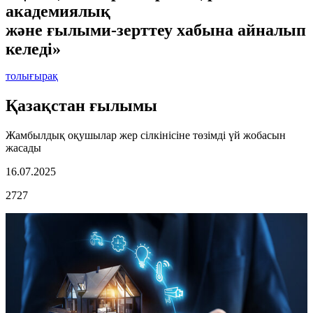
академиялық
және ғылыми-зерттеу хабына айналып
келеді»
толығырақ
Қазақстан ғылымы
Жамбылдық оқушылар жер сілкінісіне төзімді үй жобасын
жасады
16.07.2025
2727