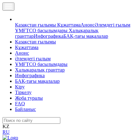
Қазақстан ғылымы
Құжаттама
Анонс
Әлемдегі ғылым
ҰМҒТСО басылымдары
Халықаралық
гранттар
Инфографика
БАҚ-тағы мақалалар
Қазақстан ғылымы
Құжаттама
Анонс
Әлемдегі ғылым
ҰМҒТСО басылымдары
Халықаралық гранттар
Инфографика
БАҚ-тағы мақалалар
Кіру
Тіркелу
Жоба туралы
FAQ
Байланыс
KZ
RU