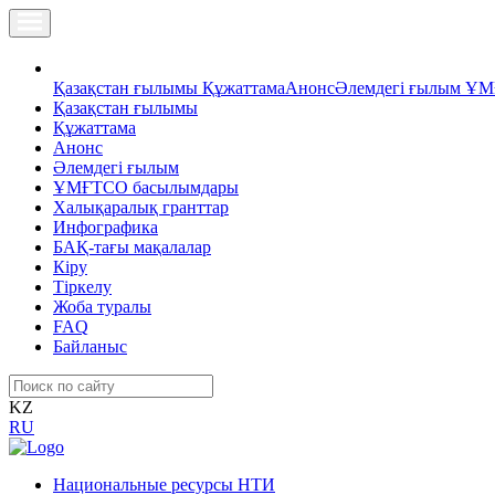
Қазақстан ғылымы
Құжаттама
Анонс
Әлемдегі ғылым
ҰМ
Қазақстан ғылымы
Құжаттама
Анонс
Әлемдегі ғылым
ҰМҒТСО басылымдары
Халықаралық гранттар
Инфографика
БАҚ-тағы мақалалар
Кіру
Тіркелу
Жоба туралы
FAQ
Байланыс
KZ
RU
Национальные ресурсы НТИ