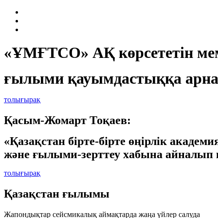
«ҰМҒТСО» АҚ көрсететін мем
ғылыми қауымдастыққа арна
толығырақ
Қасым-Жомарт Тоқаев:
«Қазақстан бірте-бірте өңірлік академ
және ғылыми-зерттеу хабына айналып 
толығырақ
Қазақстан ғылымы
Жапондықтар сейсмикалық аймақтарда жаңа үйлер салуда