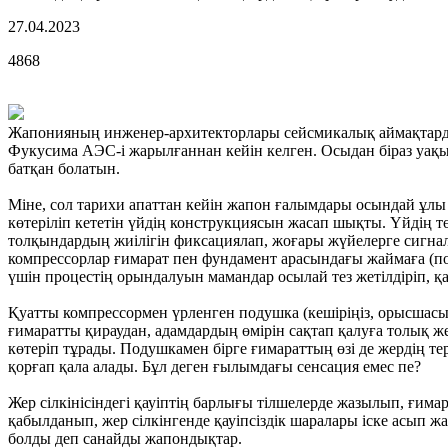
27.04.2023
4868
Жапонияның инженер-архитекторлары сейсмикалық аймақтарда
Фукусима АЭС-і жарылғаннан кейін келген. Осыдан біраз у
батқан болатын.
Міне, сол тарихи апаттан кейін жапон ғалымдары осындай ұлы
көтеріліп кететін үйдің конструкциясын жасап шықты. Үйдің 
толқындардың жиілігін фиксациялап, жоғары жүйелерге сигналд
компрессорлар ғимарат пен фундамент арасындағы жаймаға (поду
үшін процестің орындалуын мамандар осылай тез жетілдіріп, қ
Қуатты компрессормен үрленген подушка (кешіріңіз, орысшасын 
ғимаратты қираудан, адамдардың өмірін сақтап қалуға толық же
көтеріп тұрады. Подушкамен бірге ғимараттың өзі де жердің те
қорғап қала алады. Бұл деген ғылымдағы сенсация емес пе?
Жер сілкінісіндегі қауіптің барлығы тілшелерде жазылып, ғим
қабылданып, жер сілкінгенде қауіпсіздік шаралары іске асып 
болды деп санайды жапондықтар.