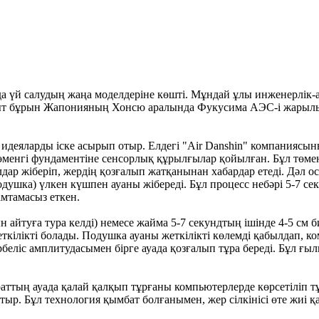
 үй салудың жаңа моделдеріне көшті. Мұндай ұлы инженерлік
ақыт бұрын Жапонияның Хонсю аралында Фукусима АЭС-і жарыл
 идеяларды іске асырып отыр. Елдегі "Air Danshin" компаниясы
төменгі фундаментіне сенсорлық құрылғылар қойылған. Бұл төме
ар жіберіп, жердің қозғалып жатқанынан хабардар етеді. Дәл о
шка) үлкен күшпен ауаны жібереді. Бұл процесс небәрі 5-7 секу
амтамасыз еткен.
айтуға тура келді) немесе жайма 5-7 секундтың ішінде 4-5 см б
ткілікті болады. Подушка ауаны жеткілікті көлемді қабылдап, ко
рбеліс амплитудасымен бірге ауада қозғалып тұра береді. Бұл ғы
араттың ауада қалай қалқып тұрғаны компьютерлерде көрсетіліп 
жатыр. Бұл технология қымбат болғанымен, жер сілкінісі өте жи