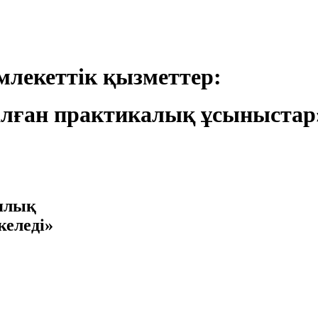
лекеттік қызметтер:
лған практикалық ұсыныстар
иялық
келеді»