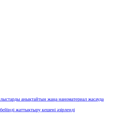
ылыстарды анықтайтын жаңа наноматериал жасауда
бейінді жаттықтыру кешені әзірленді