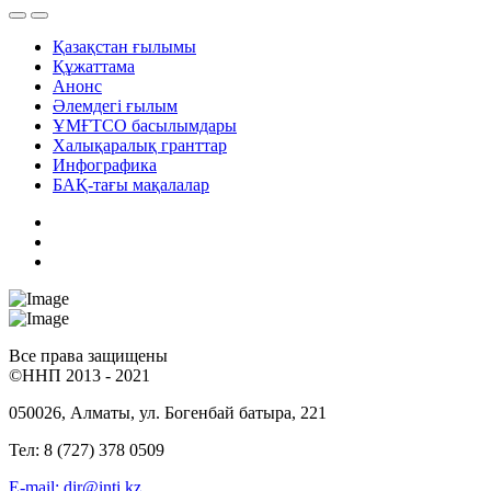
Қазақстан ғылымы
Құжаттама
Анонс
Әлемдегі ғылым
ҰМҒТСО басылымдары
Халықаралық гранттар
Инфографика
БАҚ-тағы мақалалар
Все права защищены
©ННП 2013 - 2021
050026, Алматы, ул. Богенбай батыра, 221
Тел: 8 (727) 378 0509
E-mail: dir@inti.kz