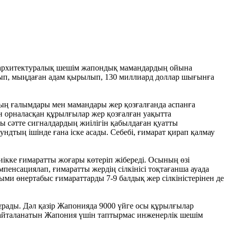
-архитектуралық шешім жапондық мамандардың ойына
ып, мыңдаған адам қырылып, 130 миллиард доллар шығынға
ның ғалымдары мен мамандары жер қозғалғанда аспанға
н орналасқан құрылғылар жер қозғалған уақытта
сы сәтте сигналдардың жиілігін қабылдаған қуатты
ндтың ішінде ғана іске асады. Себебі, ғимарат қирап қалмау
иікке ғимаратты жоғары көтеріп жібереді. Осының өзі
мпенсациялап, ғимаратты жердің сілкінісі тоқтағанша ауада
лыми өнертабыс ғимараттарды 7-9 балдық жер сілкіністерінен де
тұрады. Дәл қазір Жапонияда 9000 үйге осы құрылғылар
і қайталанатын Жапония үшін таптырмас инженерлік шешім