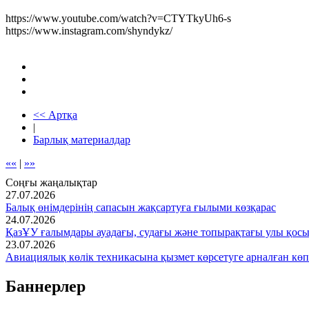
https://www.youtube.com/watch?v=CTYTkyUh6-s
https://www.instagram.com/shyndykz/
<< Артқа
|
Барлық материалдар
««
|
»»
Соңғы жаңалықтар
27.07.2026
Балық өнімдерінің сапасын жақсартуға ғылыми көзқарас
24.07.2026
ҚазҰУ ғалымдары ауадағы, судағы және топырақтағы улы қос
23.07.2026
Авиациялық көлік техникасына қызмет көрсетуге арналған көп
Баннерлер