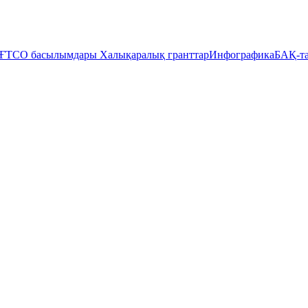
ҒТСО басылымдары
Халықаралық гранттар
Инфографика
БАҚ-та