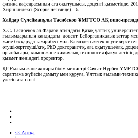
физика кафедрасының аға оқытушысы, доценті қызметінде. 20
Хирш индексі (Scopus негізінде) – 6.
Хайдар Сүлейманұлы Тасибеков ҰМҒТСО АҚ вице-президе
Х.С. Тасибеков әл-Фараби атындағы Қазақ ұлттық университет
ғылымдарының кандидаты, доцент. Бейорганикалық заттар мен
және басқаруда тәжірибесі мол. Еліміздегі жетекші универси
өтуші-зерттеуші/кғқ, PhD докторант/ғқ, аға оқытушы/ағқ, доце
орынбасары, химия және химиялық технология факультетінің 
қызмет жөніндегі проректор.
ҚР Ғылым және жоғары білім министрі Саясат Нұрбек ҰМҒТСО
сараптама жүйесін дамыту мен құруға, Ұлттық ғылыми-техник
үлесін атап өтті.
<< Артқа