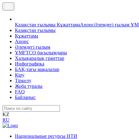
Қазақстан ғылымы
Құжаттама
Анонс
Әлемдегі ғылым
ҰМ
Қазақстан ғылымы
Құжаттама
Анонс
Әлемдегі ғылым
ҰМҒТСО басылымдары
Халықаралық гранттар
Инфографика
БАҚ-тағы мақалалар
Кіру
Тіркелу
Жоба туралы
FAQ
Байланыс
KZ
RU
Национальные ресурсы НТИ