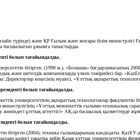
нлайн түрінде) және ҚР Ғылым және жоғары білім министрлігі 
ңа басшылығын ұжымға таныстырды.
ті болып тағайындалды.
ерситетін бітірген. (1998 ж.), «Болашақ» бағдарламасының 200
андық және шетелдік компанияларда үлкен тәжірибесі бар. «Kaz
ы: Директорлар кеңесінің мүшесі, «Ұлттық ақпараттық технолог
езиденті болып тағайындалды.
еттік университетінің ақпараттық технологиялар факультетін бі
лым министрлігінің «Ұлттық мемлекеттік ғылыми-техникалық са
 жөніндегі ұлттық агенттігі» АҚ-да басшылық қызметтерде жұмы
иденті болып тағайындалды.
ін бітірген (2004), техника ғылымдарының кандидаты. ҚазҰУ-д
ылдан қазіргі уақытқа дейін Қазақ ұлттық университетінің физ