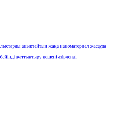
ылыстарды анықтайтын жаңа наноматериал жасауда
бейінді жаттықтыру кешені әзірленді