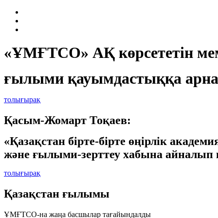
«ҰМҒТСО» АҚ көрсететін мем
ғылыми қауымдастыққа арна
толығырақ
Қасым-Жомарт Тоқаев:
«Қазақстан бірте-бірте өңірлік академ
және ғылыми-зерттеу хабына айналып 
толығырақ
Қазақстан ғылымы
ҰМҒТСО-на жаңа басшылар тағайындалды