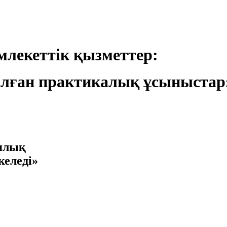
лекеттік қызметтер:
лған практикалық ұсыныстар
иялық
келеді»