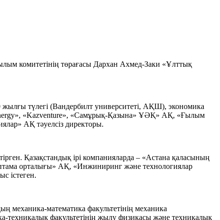
Ғылым комитетінің төрағасы Дархан Ахмед-Заки «Ұлттық
0 жылғы түлегі (Вандербилт университеті, АҚШ), экономика
Energy», «Kazventure», «Самұрық-Қазына» ҰӘҚ» АҚ, «Ғылым
иялар» АҚ тәуелсіз директоры.
тірген. Қазақстандық ірі компанияларда – «Астана қаласының
раптама орталығы» АҚ, «Инжиниринг және технологиялар
с істеген.
ың механика-математика факультетінің механика
ика-техникалық факультетінің жылу физикасы және техникалық