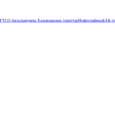
ҒТСО басылымдары
Халықаралық гранттар
Инфографика
БАҚ-та