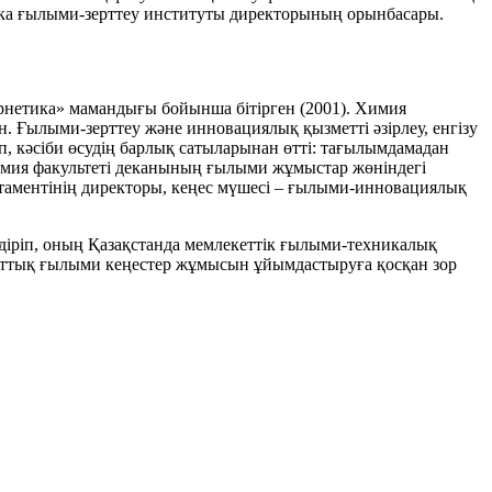
ика ғылыми-зерттеу институты директорының орынбасары.
ернетика» мамандығы бойынша бітірген (2001). Химия
 Ғылыми-зерттеу және инновациялық қызметті әзірлеу, енгізу
, кәсіби өсудің барлық сатыларынан өтті: тағылымдамадан
, химия факультеті деканының ғылыми жұмыстар жөніндегі
таментінің директоры, кеңес мүшесі – ғылыми-инновациялық
іріп, оның Қазақстанда мемлекеттік ғылыми-техникалық
лттық ғылыми кеңестер жұмысын ұйымдастыруға қосқан зор