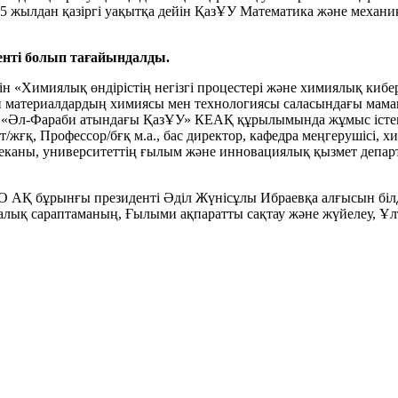
15 жылдан қазіргі уақытқа дейін ҚазҰУ Математика және механ
нті болып тағайындалды.
ін «Химиялық өндірістің негізгі процестері және химиялық киб
 материалдардың химиясы мен технологиясы саласындағы маман.
тет «Әл-Фараби атындағы ҚазҰУ» КЕАҚ құрылымында жұмыс істеп
нт/жғқ, Профессор/бғқ м.а., бас директор, кафедра меңгерушісі
деканы, университеттің ғылым және инновациялық қызмет депар
 АҚ бұрынғы президенті Әділ Жүнісұлы Ибраевқа алғысын білд
алық сараптаманың, Ғылыми ақпаратты сақтау және жүйелеу, Ұ