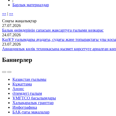
|
Барлық материалдар
««
|
»»
Соңғы жаңалықтар
27.07.2026
Балық өнімдерінің сапасын жақсартуға ғылыми көзқарас
24.07.2026
ҚазҰУ ғалымдары ауадағы, судағы және топырақтағы улы қос
23.07.2026
Авиациялық көлік техникасына қызмет көрсетуге арналған көп
Баннерлер
Қазақстан ғылымы
Құжаттама
Анонс
Әлемдегі ғылым
ҰМҒТСО басылымдары
Халықаралық гранттар
Инфографика
БАҚ-тағы мақалалар