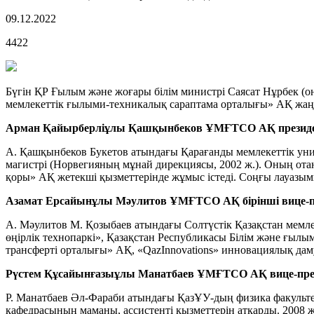
09.12.2022
4422
Бүгін ҚР Ғылым және жоғары білім министрі Саясат Нұрбек (о
мемлекеттік ғылыми-техникалық сараптама орталығы» АҚ жа
Арман Қайырберліұлы Қашқынбеков ҰМҒТСО АҚ президен
А. Қашқынбеков Букетов атындағы Қарағанды мемлекеттік унив
магистрі (Норвегияның мұнай дирекциясы, 2002 ж.). Оның от
қоры» АҚ жетекші қызметтерінде жұмыс істеді. Соңғы лауазым
Азамат Ерсайынұлы Мәулитов ҰМҒТСО АҚ бірінші вице-пр
А. Мәулитов М. Қозыбаев атындағы Солтүстік Қазақстан мемлек
өңірлік технопаркі», Қазақстан Республикасы Білім және ғы
трансферті орталығы» АҚ, «QazInnovations» инновациялық даму
Рүстем Құсайынғазыұлы Манатбаев ҰМҒТСО АҚ вице-през
Р. Манатбаев Әл-Фараби атындағы ҚазҰУ-дың физика факультет
кафедрасының маманы, ассистенті қызметтерін атқарды. 2008 ж