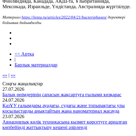
Финляндияда, Канадада, АҚШ-та, Ұлыбританияда,
Мексикада, Израильде, Үндістанда, Австралияда жүргізілуде.
Материал
https://lenta.ru/articles/2022/04/21/bacteriphages/
деректері
бойынша дайындалды.
<< Артқа
|
Барлық материалдар
««
|
»»
Соңғы жаңалықтар
27.07.2026
Балық өнімдерінің сапасын жақсартуға ғылыми көзқарас
24.07.2026
ҚазҰУ ғалымдары ауадағы, судағы және топырақтағы улы
қосылыстарды анықтайтын жаңа наноматериал жасауда
23.07.2026
Авиациялық көлік техникасына қызмет көрсетуге арналған
көпбейінді жаттықтыру кешені әзірленді