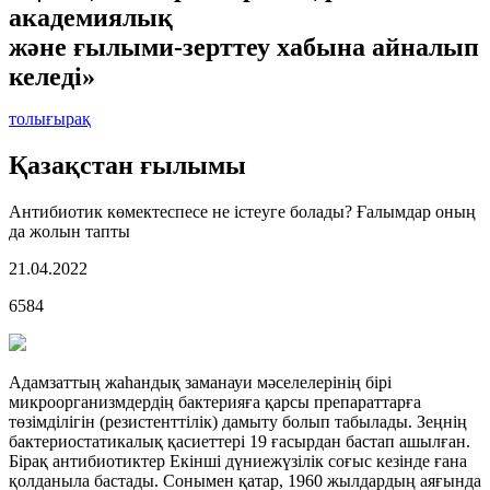
академиялық
және ғылыми-зерттеу хабына айналып
келеді»
толығырақ
Қазақстан ғылымы
Антибиотик көмектеспесе не істеуге болады? Ғалымдар оның
да жолын тапты
21.04.2022
6584
Адамзаттың жаһандық заманауи мәселелерінің бірі
микроорганизмдердің бактерияға қарсы препараттарға
төзімділігін (резистенттілік) дамыту болып табылады. Зеңнің
бактериостатикалық қасиеттері 19 ғасырдан бастап ашылған.
Бірақ антибиотиктер Екінші дүниежүзілік соғыс кезінде ғана
қолданыла бастады. Сонымен қатар, 1960 жылдардың аяғында