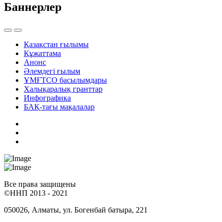
Баннерлер
Қазақстан ғылымы
Құжаттама
Анонс
Әлемдегі ғылым
ҰМҒТСО басылымдары
Халықаралық гранттар
Инфографика
БАҚ-тағы мақалалар
Все права защищены
©ННП 2013 - 2021
050026, Алматы, ул. Богенбай батыра, 221