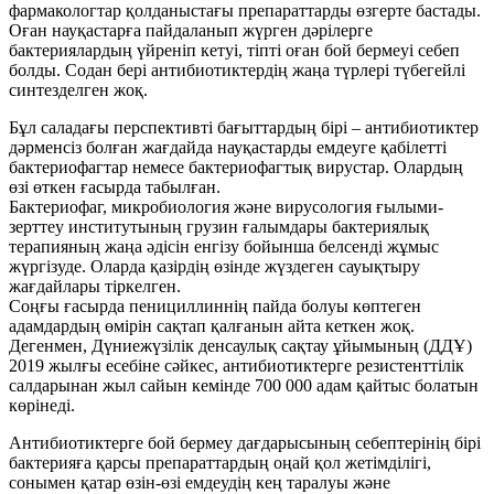
фармакологтар қолданыстағы препараттарды өзгерте бастады.
Оған науқастарға пайдаланып жүрген дәрілерге
бактериялардың үйреніп кетуі, тіпті оған бой бермеуі себеп
болды. Содан бері антибиотиктердің жаңа түрлері түбегейлі
синтезделген жоқ.
Бұл саладағы перспективті бағыттардың бірі – антибиотиктер
дәрменсіз болған жағдайда науқастарды емдеуге қабілетті
бактериофагтар немесе бактериофагтық вирустар. Олардың
өзі өткен ғасырда табылған.
Бактериофаг, микробиология және вирусология ғылыми-
зерттеу институтының грузин ғалымдары бактериялық
терапияның жаңа әдісін енгізу бойынша белсенді жұмыс
жүргізуде. Оларда қазірдің өзінде жүздеген сауықтыру
жағдайлары тіркелген.
Соңғы ғасырда пенициллиннің пайда болуы көптеген
адамдардың өмірін сақтап қалғанын айта кеткен жоқ.
Дегенмен, Дүниежүзілік денсаулық сақтау ұйымының (ДДҰ)
2019 жылғы есебіне сәйкес, антибиотиктерге резистенттілік
салдарынан жыл сайын кемінде 700 000 адам қайтыс болатын
көрінеді.
Антибиотиктерге бой бермеу дағдарысының себептерінің бірі
бактерияға қарсы препараттардың оңай қол жетімділігі,
сонымен қатар өзін-өзі емдеудің кең таралуы және