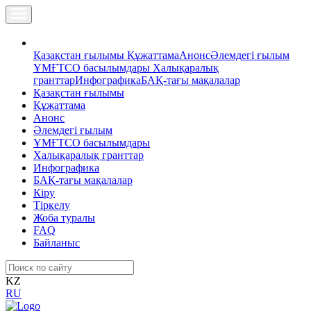
Қазақстан ғылымы
Құжаттама
Анонс
Әлемдегі ғылым
ҰМҒТСО басылымдары
Халықаралық
гранттар
Инфографика
БАҚ-тағы мақалалар
Қазақстан ғылымы
Құжаттама
Анонс
Әлемдегі ғылым
ҰМҒТСО басылымдары
Халықаралық гранттар
Инфографика
БАҚ-тағы мақалалар
Кіру
Тіркелу
Жоба туралы
FAQ
Байланыс
KZ
RU