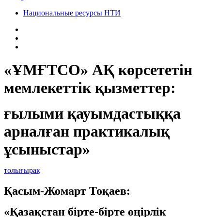
Национальные ресурсы НТИ
«ҰМҒТСО» АҚ көрсететін
мемлекеттік қызметтер:
ғылыми қауымдастыққа
арналған практикалық
ұсыныстар»
толығырақ
Қасым-Жомарт Тоқаев:
«Қазақстан бірте-бірте өңірлік