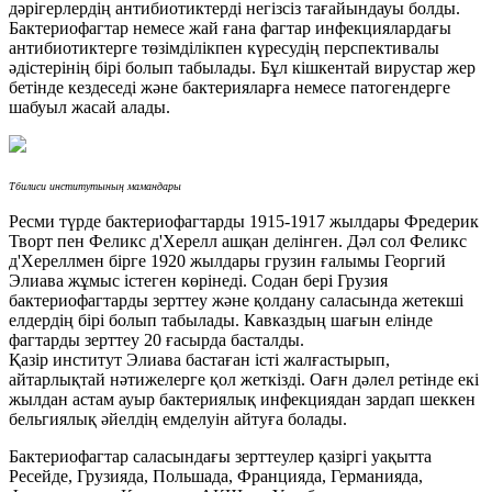
дәрігерлердің антибиотиктерді негізсіз тағайындауы болды.
Бактериофагтар немесе жай ғана фагтар инфекциялардағы
антибиотиктерге төзімділікпен күресудің перспективалы
әдістерінің бірі болып табылады. Бұл кішкентай вирустар жер
бетінде кездеседі және бактерияларға немесе патогендерге
шабуыл жасай алады.
Тбилиси институтының мамандары
Ресми түрде бактериофагтарды 1915-1917 жылдары Фредерик
Творт пен Феликс д'Херелл ашқан делінген. Дәл сол Феликс
д'Хереллмен бірге 1920 жылдары грузин ғалымы Георгий
Элиава жұмыс істеген көрінеді. Содан бері Грузия
бактериофагтарды зерттеу және қолдану саласында жетекші
елдердің бірі болып табылады. Кавказдың шағын елінде
фагтарды зерттеу 20 ғасырда басталды.
Қазір институт Элиава бастаған істі жалғастырып,
айтарлықтай нәтижелерге қол жеткізді. Оағн дәлел ретінде екі
жылдан астам ауыр бактериялық инфекциядан зардап шеккен
бельгиялық әйелдің емделуін айтуға болады.
Бактериофагтар саласындағы зерттеулер қазіргі уақытта
Ресейде, Грузияда, Польшада, Францияда, Германияда,