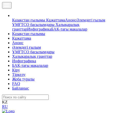
Қазақстан ғылымы
Құжаттама
Анонс
Әлемдегі ғылым
ҰМҒТСО басылымдары
Халықаралық
гранттар
Инфографика
БАҚ-тағы мақалалар
Қазақстан ғылымы
Құжаттама
Анонс
Әлемдегі ғылым
ҰМҒТСО басылымдары
Халықаралық гранттар
Инфографика
БАҚ-тағы мақалалар
Кіру
Тіркелу
Жоба туралы
FAQ
Байланыс
KZ
RU