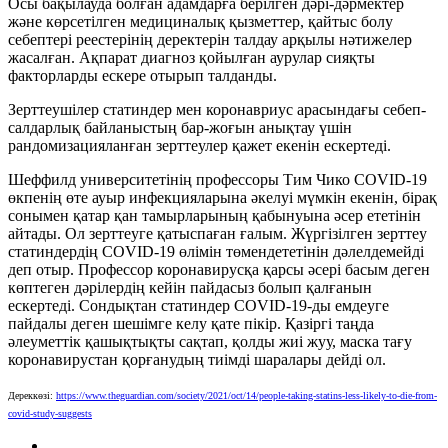
Осы бақылауда болған адамдарға берілген дәрі-дәрмектер
және көрсетілген медициналық қызметтер, қайтыс болу
себептері реестерінің деректерін талдау арқылы нәтижелер
жасалған. Ақпарат диагноз қойылған аурулар сияқты
факторларды ескере отырып талданды.
Зерттеушілер статиндер мен коронавриус арасындағы себеп-
салдарлық байланыстың бар-жоғын анықтау үшін
рандомизацияланған зерттеулер қажет екенін ескертеді.
Шеффилд университетінің профессоры Тим Чико COVID-19
өкпенің өте ауыр инфекцияларына әкелуі мүмкін екенін, бірақ
сонымен қатар қан тамырларының қабынуына әсер ететінін
айтады. Ол зерттеуге қатыспаған ғалым. Жүргізілген зерттеу
статиндердің COVID-19 өлімін төмендететінін дәлелдемейді
деп отыр. Профессор коронавирусқа қарсы әсері басым деген
көптеген дәрілердің кейін пайдасыз болып қалғанын
ескертеді. Сондықтан статиндер COVID-19-ды емдеуге
пайдалы деген шешімге келу қате пікір. Қазіргі таңда
әлеуметтік қашықтықты сақтап, қолды жиі жуу, маска тағу
коронавирустан қорғанудың тиімді шаралары дейді ол.
Дереккөзі:
https://www.theguardian.com/society/2021/oct/14/people-taking-statins-less-likely-to-die-from-
covid-study-suggests