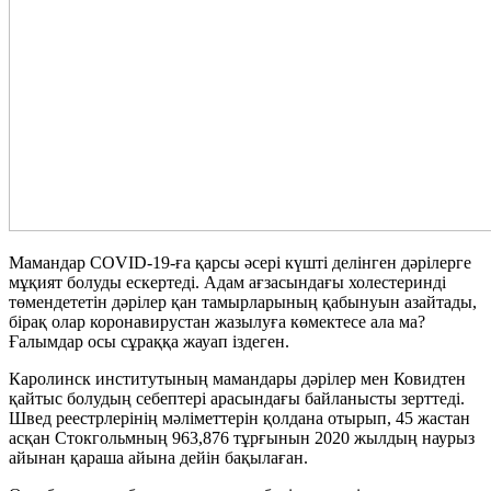
Мамандар COVID-19-ға қарсы әсері күшті делінген дәрілерге
мұқият болуды ескертеді. Адам ағзасындағы холестеринді
төмендететін дәрілер қан тамырларының қабынуын азайтады,
бірақ олар коронавирустан жазылуға көмектесе ала ма?
Ғалымдар осы сұраққа жауап іздеген.
Каролинск институтының мамандары дәрілер мен Ковидтен
қайтыс болудың себептері арасындағы байланысты зерттеді.
Швед реестрлерінің мәліметтерін қолдана отырып, 45 жастан
асқан Стокгольмның 963,876 тұрғынын 2020 жылдың наурыз
айынан қараша айына дейін бақылаған.