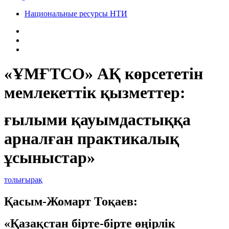
Национальные ресурсы НТИ
«ҰМҒТСО» АҚ көрсететін
мемлекеттік қызметтер:
ғылыми қауымдастыққа
арналған практикалық
ұсыныстар»
толығырақ
Қасым-Жомарт Тоқаев:
«Қазақстан бірте-бірте өңірлік