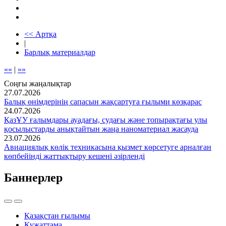
<< Артқа
|
Барлық материалдар
««
|
»»
Соңғы жаңалықтар
27.07.2026
Балық өнімдерінің сапасын жақсартуға ғылыми көзқарас
24.07.2026
ҚазҰУ ғалымдары ауадағы, судағы және топырақтағы улы
қосылыстарды анықтайтын жаңа наноматериал жасауда
23.07.2026
Авиациялық көлік техникасына қызмет көрсетуге арналған
көпбейінді жаттықтыру кешені әзірленді
Баннерлер
Қазақстан ғылымы
Құжаттама