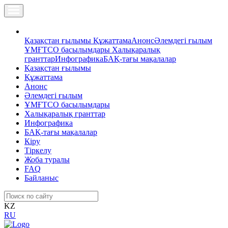
Қазақстан ғылымы
Құжаттама
Анонс
Әлемдегі ғылым
ҰМҒТСО басылымдары
Халықаралық
гранттар
Инфографика
БАҚ-тағы мақалалар
Қазақстан ғылымы
Құжаттама
Анонс
Әлемдегі ғылым
ҰМҒТСО басылымдары
Халықаралық гранттар
Инфографика
БАҚ-тағы мақалалар
Кіру
Тіркелу
Жоба туралы
FAQ
Байланыс
KZ
RU