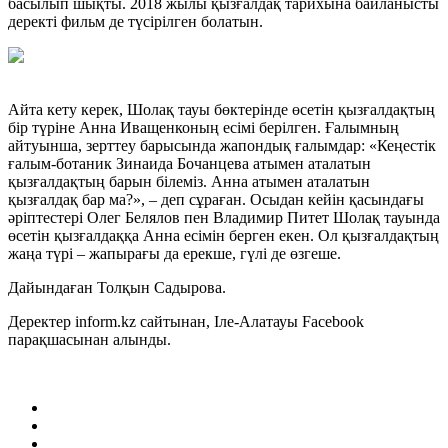
басылып шықты. 2018 жылы қызғалдақ тарихына байланысты
деректі фильм де түсірілген болатын.
Айта кету керек, Шолақ тауы бөктерінде өсетін қызғалдақтың
бір түріне Анна Иващенконың есімі берілген. Ғалымның
айтуынша, зерттеу барысында жапондық ғалымдар: «Кеңестік
ғалым-ботаник Зинаида Бочанцева атымен аталатын
қызғалдақтың барын білеміз. Анна атымен аталатын
қызғалдақ бар ма?», – деп сұраған. Осыдан кейін қасындағы
әріптестері Олег Белялов пен Владимир Питет Шолақ тауында
өсетін қызғалдаққа Анна есімін берген екен. Ол қызғалдақтың
жаңа түрі – жапырағы да ерекше, гүлі де өзгеше.
Дайындаған Толқын Садырова.
Деректер inform.kz сайтынан, Іле-Алатауы Facebook
парақшасынан алынды.