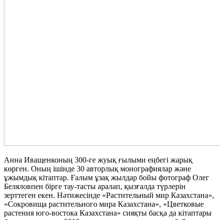
Анна Иващенконың 300-ге жуық ғылыми еңбегі жарық
көрген. Оның ішінде 30 авторлық монографиялар және
ұжымдық кітаптар. Ғалым ұзақ жылдар бойы фотограф Олег
Беляловпен бірге тау-тасты аралап, қызғалда түрлерін
зерттеген екен. Нәтижесінде «Растительный мир Казахстана»,
«Сокровища растительного мира Казахстана», «Цветковые
растения юго-востока Казахстана» сияқты басқа да кітаптары