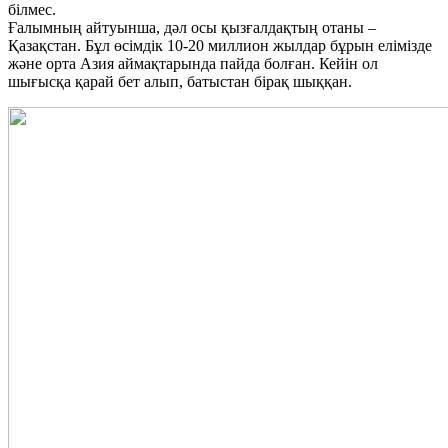
білмес.
Ғалымның айтуынша, дәл осы қызғалдақтың отаны –
Қазақстан. Бұл өсімдік 10-20 миллион жылдар бұрын елімізде
және орта Азия аймақтарында пайда болған. Кейін ол
шығысқа қарай бет алып, батыстан бірақ шыққан.