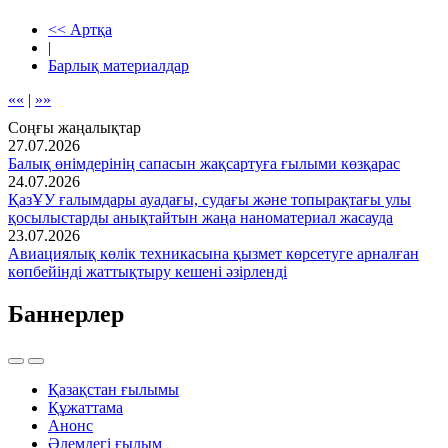
<< Артқа
|
Барлық материалдар
««
|
»»
Соңғы жаңалықтар
27.07.2026
Балық өнімдерінің сапасын жақсартуға ғылыми көзқарас
24.07.2026
ҚазҰУ ғалымдары ауадағы, судағы және топырақтағы улы
қосылыстарды анықтайтын жаңа наноматериал жасауда
23.07.2026
Авиациялық көлік техникасына қызмет көрсетуге арналған
көпбейінді жаттықтыру кешені әзірленді
Баннерлер
Қазақстан ғылымы
Құжаттама
Анонс
Әлемдегі ғылым