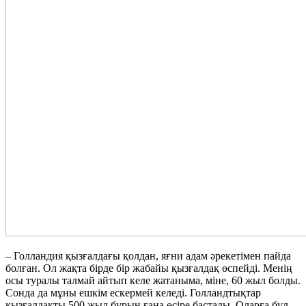
– Голландия қызғалдағы қолдан, яғни адам әрекетімен пайда
болған. Ол жақта бірде бір жабайы қызғалдақ өспейді. Менің
осы туралы талмай айтып келе жатаныма, міне, 60 жыл болды.
Сонда да мұны ешкім ескермей келеді. Голландтықтар
қызғалдақты 500 жыл бұрын ғана өсіре бастады. Оларға бұл