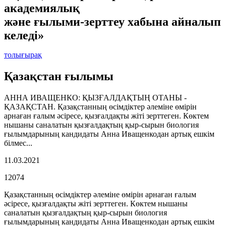
академиялық
және ғылыми-зерттеу хабына айналып
келеді»
толығырақ
Қазақстан ғылымы
АННА ИВАЩЕНКО: ҚЫЗҒАЛДАҚТЫҢ ОТАНЫ -
ҚАЗАҚСТАН. Қазақстанның өсімдіктер әлеміне өмірін
арнаған ғалым әсіресе, қызғалдақты жіті зерттеген. Көктем
нышаны саналатын қызғалдақтың қыр-сырын биология
ғылымдарының кандидаты Анна Иващенкодан артық ешкім
білмес...
11.03.2021
12074
Қазақстанның өсімдіктер әлеміне өмірін арнаған ғалым
әсіресе, қызғалдақты жіті зерттеген. Көктем нышаны
саналатын қызғалдақтың қыр-сырын биология
ғылымдарының кандидаты Анна Иващенкодан артық ешкім