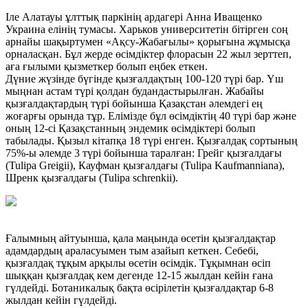
Іле Алатауы ұлттық паркінің ардагері Анна Иващенко
Украина елінің тумасы. Харьков университетін бітірген соң
арнайы шақыртумен «Ақсу-Жабағылы» қорығына жұмысқа
орналасқан. Бұл жерде өсімдіктер флорасын 22 жыл зерттеп,
аға ғылыми қызметкер болып еңбек еткен.
Дүние жүзінде бүгінде қызғалдақтың 100-120 түрі бар. Үш
мыңнан астам түрі қолдан будандастырылған. Жабайы
қызғалдақтардың түрі бойынша Қазақстан әлемдегі ең
жоғарғы орында тұр. Елімізде бұл өсімдіктің 40 түрі бар және
оның 12-сі Қазақстанның эндемик өсімдіктері болып
табылады. Қызыл кітапқа 18 түрі енген. Қызғалдақ сортының
75%-ы әлемде 3 түрі бойынша таралған: Грейг қызғалдағы
(Tulipa Greigii), Кауфман қызғалдағы (Tulipa Kaufmanniana),
Шренк қызғалдағы (Tulipa schrenkii).
Ғалымның айтуынша, қала маңында өсетін қызғалдақтар
адамдардың араласуымен тым азайып кеткен. Себебі,
қызғалдақ тұқым арқылы өсетін өсімдік. Тұқымнан өсіп
шыққан қызғалдақ кем дегенде 12-15 жылдан кейін ғана
гүлдейді. Ботаникалық бақта өсірілетін қызғалдақтар 6-8
жылдан кейін гүлдейді.