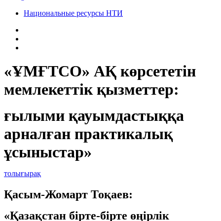
Национальные ресурсы НТИ
«ҰМҒТСО» АҚ көрсететін
мемлекеттік қызметтер:
ғылыми қауымдастыққа
арналған практикалық
ұсыныстар»
толығырақ
Қасым-Жомарт Тоқаев:
«Қазақстан бірте-бірте өңірлік