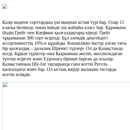
Қазір мәдени сорттардың үш мыңнан астам түрі бар. Олар 15
класқа бөлінеді, оның ішінде үш жабайы класс бар. Құрамына
біздің Грейг пен Кауфман қызғалдақтары кіреді. Грейг
тұқымынан 300 сорт өсірілді. Бұл әлемдік деңгейдегі
ассортименттің 10%-н құрайды. Көпшілікке бастау алған тағы
бір қызғалдақ – далалық Шренкт түрлері. Ол да Қазақстанда
өседі. Бұрын түріктер оны Қырымнан әкеліп, миллиондаған
түптер өсірген және Еуропаға бірінші барған да осылар.
Қазақстанның Шу-Іле тауларында ғана өсетін Регель
қызғалдағы және бар. Ол ыстық жерде жалаңаш тастарда
өсетін өсімдік.