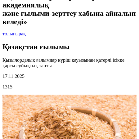
академиялық
және ғылыми-зерттеу хабына айналып
келеді»
толығырақ
Қазақстан ғылымы
Қызылордалық ғалымдар күріш қауызынан қатерлі ісікке
қарсы сұйықтық тапты
17.11.2025
1315