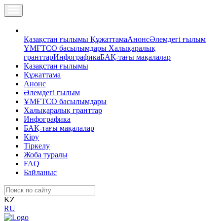
Қазақстан ғылымы
Құжаттама
Анонс
Әлемдегі ғылым
ҰМҒТСО басылымдары
Халықаралық
гранттар
Инфографика
БАҚ-тағы мақалалар
Қазақстан ғылымы
Құжаттама
Анонс
Әлемдегі ғылым
ҰМҒТСО басылымдары
Халықаралық гранттар
Инфографика
БАҚ-тағы мақалалар
Кіру
Тіркелу
Жоба туралы
FAQ
Байланыс
KZ
RU