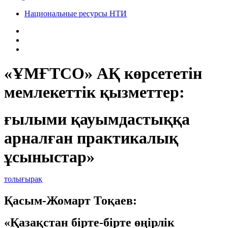
Национальные ресурсы НТИ
«ҰМҒТСО» АҚ көрсететін
мемлекеттік қызметтер:
ғылыми қауымдастыққа
арналған практикалық
ұсыныстар»
толығырақ
Қасым-Жомарт Тоқаев:
«Қазақстан бірте-бірте өңірлік