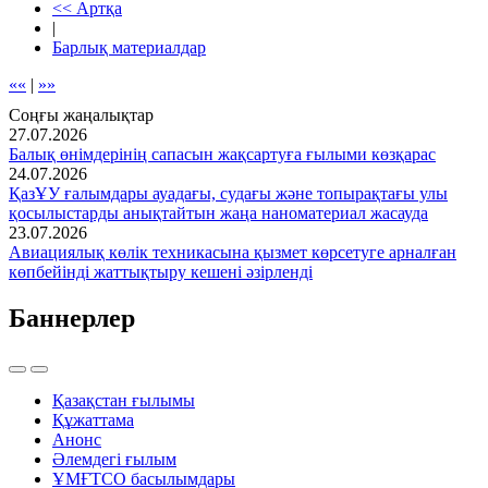
<< Артқа
|
Барлық материалдар
««
|
»»
Соңғы жаңалықтар
27.07.2026
Балық өнімдерінің сапасын жақсартуға ғылыми көзқарас
24.07.2026
ҚазҰУ ғалымдары ауадағы, судағы және топырақтағы улы
қосылыстарды анықтайтын жаңа наноматериал жасауда
23.07.2026
Авиациялық көлік техникасына қызмет көрсетуге арналған
көпбейінді жаттықтыру кешені әзірленді
Баннерлер
Қазақстан ғылымы
Құжаттама
Анонс
Әлемдегі ғылым
ҰМҒТСО басылымдары