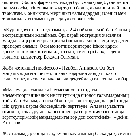
бөлінеді. Жалпы фармацевтикада бұл сұйықтық бұған дейін
пальма өсімдігінен және жыртқыш балық акуланың майынан
табылған. Сондықтан, жергілікті ғалымдардың ізденісі мен
талпынысы ғылыми тұрғыда үлкен жетістік.
«Күріш қауызының құрамында 2,4 пайызды май бар. Соның
экстракциясын жасаймыз. Әрі қарай экстрация жасалған
майды глицеронис реакциясы бойынша моноглецирид деген
препарат аламыз. Осы моноглицеридтерде ісікке қарсы
қасиеттері және антиоксидантты қасиеттері бар», – дейді
ғылыми қызметкер Бекжан Әлімхан.
Жоба жетекшісі профессор - Нұрбол Аппазов. Ол бұл
жаңашылдығын шет елдің ғалымдарына жолдап, қазір
ғылыми жұмысқа халықаралық деңгейде қызығушылық бар.
«Мәскеу қаласындағы Несменянов атындағы
элементоорганикалық институтында биолог ғалымдарының
тобы бар. Ғалымдар осы біздің қосылыстардың қазіргі таңда
ісік ауруна қарсы белсенділігін зерттеуде. Алдағы уақытта
отандық ісік ауруына қарсы препараттар жасау бағытында
зерттеулеріміздің маңыздылығы зор деп есептейміз», – дейді
Аппазов.
Жас ғалымдар сондай-ақ, күріш қауызының басқа да қасиетін