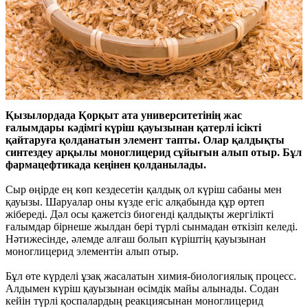
Қызылордада Қорқыт ата университетінің жас
ғалымдары кәдімгі күріш қауызынан қатерлі ісікті
қайтаруға қолданатын элемент тапты. Олар қалдықты
синтездеу арқылы моноглицерид сұйығын алып отыр. Бұл
фармацефтикада кеңінен қолданылады.
Сыр өңірде ең көп кездесетін қалдық ол күріш сабаны мен
қауызы. Шаруалар оны күзде егіс алқабында құр өртеп
жібереді. Дәл осы қажетсіз биогенді қалдықты жергілікті
ғалымдар бірнеше жылдан бері түрлі сынмадан өткізіп келеді.
Нәтижесінде, әлемде алғаш болып күріштің қауызынан
моноглицерид элементін алып отыр.
Бұл өте күрделі ұзақ жасалатын химия-биологиялық процесс.
Алдымен күріш қауызынан өсімдік майы алынады. Содан
кейін түрлі қоспалардың реакциясынан моноглицерид