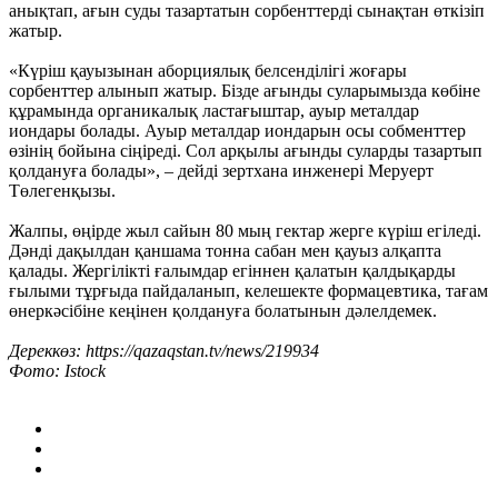
анықтап, ағын суды тазартатын сорбенттерді сынақтан өткізіп
жатыр.
«Күріш қауызынан аборциялық белсенділігі жоғары
сорбенттер алынып жатыр. Бізде ағынды суларымызда көбіне
құрамында органикалық ластағыштар, ауыр металдар
иондары болады. Ауыр металдар иондарын осы собменттер
өзінің бойына сіңіреді. Сол арқылы ағынды суларды тазартып
қолдануға болады», – дейді зертхана инженері Меруерт
Төлегенқызы.
Жалпы, өңірде жыл сайын 80 мың гектар жерге күріш егіледі.
Дәнді дақылдан қаншама тонна сабан мен қауыз алқапта
қалады. Жергілікті ғалымдар егіннен қалатын қалдықарды
ғылыми тұрғыда пайдаланып, келешекте формацевтика, тағам
өнеркәсібіне кеңінен қолдануға болатынын дәлелдемек.
Дереккөз: https://qazaqstan.tv/news/219934
Фото: Istock