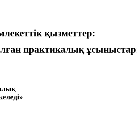
лекеттік қызметтер:
лған практикалық ұсыныстар
иялық
келеді»