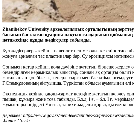
Zhanibekov University археологиялық орталығының зертте
басынан басталған қуаңшылықтың салдарынан қойманың арн
нәтижесінде құнды жәдігерлер табылды.
Бұл жәдігерлер – кейінгі палеолит пен мезолит кезеңіне тиесіл
жонуға арналған тас пластиналар бар. Су эрозициясы нәтижесінд
Сонымен қатар кейінгі қола дәуіріне жататын бірнеше жерлеу
безендірілген керамикалық ыдыстар, сондай-ақ ортаңғы бөліг
жасалынған қос білезік, кенерлі сырға мен бас киімді әсемде
Г.Стамқұлованың айтуынша, Түркістан облысы аумағынан әлі кү
Экспедиция кезінде қаңлы-сармат кезеңіне жататын жерлеу ор
пышақ, құмыра және тоға табылды. Б.з.д. І ғ. – б.з. І ғ. мерзі
жұмыстары өңірдегі Ұлттық тарихи-мәдени қорық қызметкерлері
Дереккөз: https://www.gov.kz/memleket/entities/sci/press/news/detai
Фото: Gov.kz