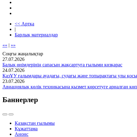
<< Артқа
|
Барлық материалдар
««
|
»»
Соңғы жаңалықтар
27.07.2026
Балық өнімдерінің сапасын жақсартуға ғылыми көзқарас
24.07.2026
ҚазҰУ ғалымдары ауадағы, судағы және топырақтағы улы қос
23.07.2026
Авиациялық көлік техникасына қызмет көрсетуге арналған көп
Баннерлер
Қазақстан ғылымы
Құжаттама
Анонс