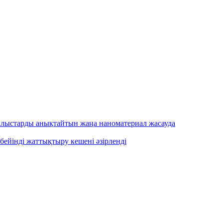
ылыстарды анықтайтын жаңа наноматериал жасауда
бейінді жаттықтыру кешені әзірленді