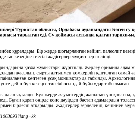
ушілері Түркістан облысы, Ордабасы ауданындағы Бөген су
асы тарылған еді. Су қоймасы астында қалған тарихи-мәде
і еңбек құралдары. Бір жерде шоғырланған кейінгі палеолит кезең
е тас кезеңіне тиесілі жәдігерлер мұқият зерттелінді.
 орындарына қазба жұмыстары жүргізілді. Жерлеу орнында адам 
і қоладан жасалып, сырты алтынмен көмкеріліп қапталған самай
уге пайдаланған көптеген ұсақ моншақтар да табылды. Археолог
нге дейін бұл кезеңге тиесілі осындай бұйымдар табылмаған.
ны да анықталды. Бұл жерде жауынгердің жанынан үш қанатты, 
мделеді. Бұған қарап өңірде көне дәуірден бастап адамдардың тол
мен бірлесіп атқарылды. Жәдігерлер зерделеніп, кейіннен мұраж
ls/1063093?lang=kk