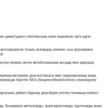
ін дамытудағы генетикалық және қоршаған орта қауіп
а жоспарланған толық экзомдық сиквенс осы аурулармен
еді.
 болуы мүмкін деген метаболикалық жолдар мен дамудың
 ерекшеліктерінің диагностикасы мен терапиясының жаңа
 мүмкіндік беретін SRA (SequenceReadArchive) секвенирлеу
ртасына дейінгі барлық деңгейден өтетін геномнан кейінгі
ды. Болашақта метиломды, транскриптомды, протеомды және