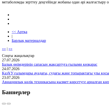
метаболомды зерттеу деңгейінде жобаны одан әрі жалғастыру о
<< Артқа
|
Барлық материалдар
««
|
»»
Соңғы жаңалықтар
27.07.2026
Балық өнімдерінің сапасын жақсартуға ғылыми көзқарас
24.07.2026
ҚазҰУ ғалымдары ауадағы, судағы және топырақтағы улы қос
23.07.2026
Авиациялық көлік техникасына қызмет көрсетуге арналған көп
Баннерлер