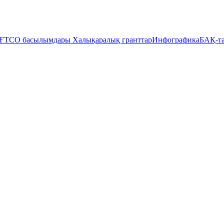
ҒТСО басылымдары
Халықаралық гранттар
Инфографика
БАҚ-та