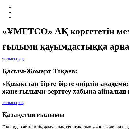
«ҰМҒТСО» АҚ көрсететін мем
ғылыми қауымдастыққа арна
толығырақ
Қасым-Жомарт Тоқаев:
«Қазақстан бірте-бірте өңірлік академ
және ғылыми-зерттеу хабына айналып 
толығырақ
Қазақстан ғылымы
Ғалымдар аутизмнің дамуының генетикалық және экологиялық 