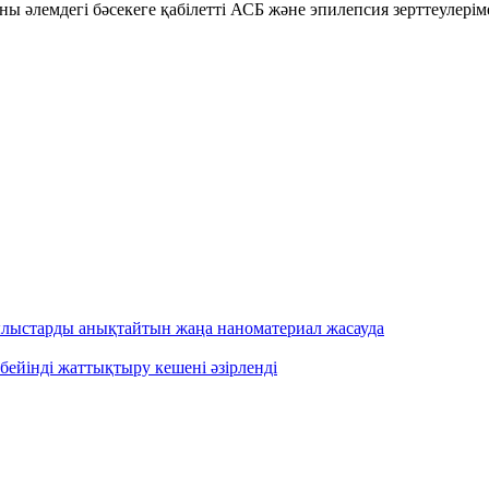
ны әлемдегі бәсекеге қабілетті АСБ және эпилепсия зерттеулері
ылыстарды анықтайтын жаңа наноматериал жасауда
бейінді жаттықтыру кешені әзірленді