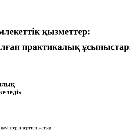
лекеттік қызметтер:
лған практикалық ұсыныстар
иялық
келеді»
қауіптерін зерттеп жатыр