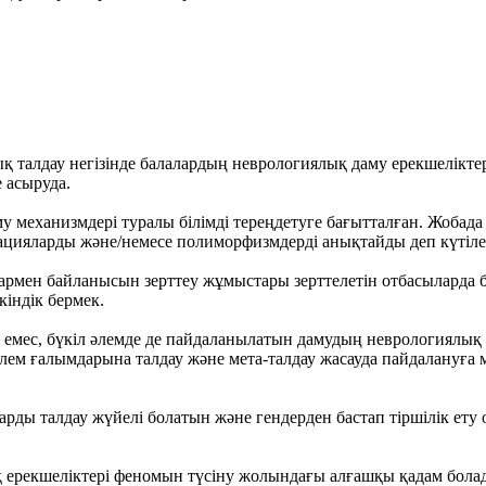
талдау негізінде балалардың неврологиялық даму ерекшеліктер
 асыруда.
у механизмдері туралы білімді тереңдетуге бағытталған. Жобад
утацияларды және/немесе полиморфизмдерді анықтайды деп күтіл
лармен байланысын зерттеу жұмыстары зерттелетін отбасыларда
індік бермек.
а емес, бүкіл әлемде де пайдаланылатын дамудың неврологиялық
 әлем ғалымдарына талдау және мета-талдау жасауда пайдалануға
ды талдау жүйелі болатын және гендерден бастап тіршілік ету о
 ерекшеліктері феномын түсіну жолындағы алғашқы қадам бола