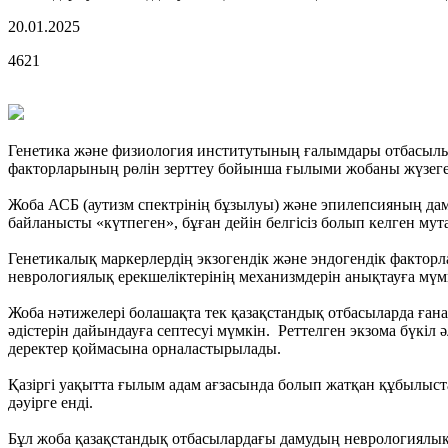
20.01.2025
4621
Генетика және физиология институтының ғалымдары отбасылық 
факторларының рөлін зерттеу бойынша ғылыми жобаны жүзеге
Жоба АСБ (аутизм спектрінің бұзылуы) және эпилепсияның дам
байланысты «күтпеген», бұған дейін белгісіз болып келген м
Генетикалық маркерлердің экзогендік және эндогендік фактор
неврологиялық ерекшеліктерінің механизмдерін анықтауға мүмк
Жоба нәтижелері болашақта тек қазақстандық отбасыларда ған
әдістерін дайындауға септесуі мүмкін. Реттелген экзома бүкіл
деректер қоймасына орналастырылады.
Қазіргі уақытта ғылым адам ағзасында болып жатқан құбылыстар
дәуірге енді.
Бұл жоба қазақстандық отбасылардағы дамудың неврологиялық