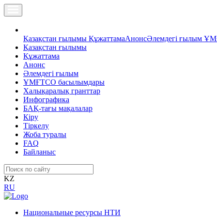
Қазақстан ғылымы
Құжаттама
Анонс
Әлемдегі ғылым
ҰМ
Қазақстан ғылымы
Құжаттама
Анонс
Әлемдегі ғылым
ҰМҒТСО басылымдары
Халықаралық гранттар
Инфографика
БАҚ-тағы мақалалар
Кіру
Тіркелу
Жоба туралы
FAQ
Байланыс
KZ
RU
Национальные ресурсы НТИ