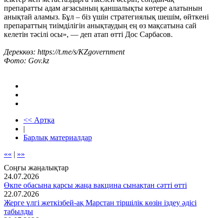
препаратты адам ағзасының қаншалықты көтере алатынын
анықтай аламыз. Бұл – біз үшін стратегиялық шешім, өйткені
препараттың тиімділігін анықтаудың ең өз мақсатына сай
келетін тәсілі осы», — деп атап өтті Дос Сарбасов.
Дереккөз: https://t.me/s/KZgovernment
Фото: Gov.kz
<< Артқа
|
Барлық материалдар
««
|
»»
Соңғы жаңалықтар
24.07.2026
Өкпе обасына қарсы жаңа вакцина сынақтан сәтті өтті
22.07.2026
Жерге үлгі жеткізбей-ақ Марстан тіршілік көзін іздеу әдісі
табылды