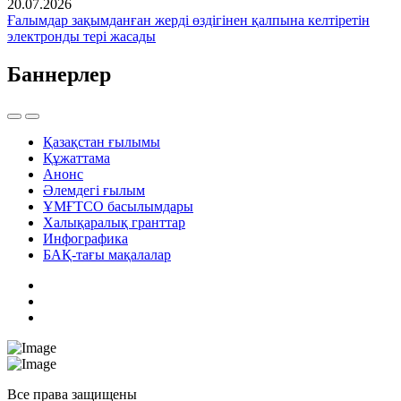
20.07.2026
Ғалымдар зақымданған жерді өздігінен қалпына келтіретін
электронды тері жасады
Баннерлер
Қазақстан ғылымы
Құжаттама
Анонс
Әлемдегі ғылым
ҰМҒТСО басылымдары
Халықаралық гранттар
Инфографика
БАҚ-тағы мақалалар
Все права защищены