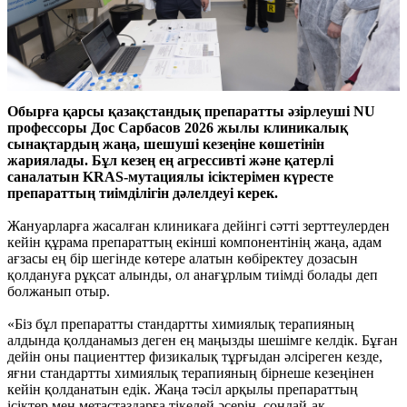
Обырға қарсы қазақстандық препаратты әзірлеуші NU
профессоры Дос Сарбасов 2026 жылы клиникалық
сынақтардың жаңа, шешуші кезеңіне көшетінін
жариялады. Бұл кезең ең агрессивті және қатерлі
саналатын KRAS-мутациялы ісіктерімен күресте
препараттың тиімділігін дәлелдеуі керек.
Жануарларға жасалған клиникаға дейінгі сәтті зерттеулерден
кейін құрама препараттың екінші компонентінің жаңа, адам
ағзасы ең бір шегінде көтере алатын көбіректеу дозасын
қолдануға рұқсат алынды, ол анағұрлым тиімді болады деп
болжанып отыр.
«Біз бұл препаратты стандартты химиялық терапияның
алдында қолданамыз деген ең маңызды шешімге келдік. Бұған
дейін оны пациенттер физикалық тұрғыдан әлсіреген кезде,
яғни стандартты химиялық терапияның бірнеше кезеңінен
кейін қолданатын едік. Жаңа тәсіл арқылы препараттың
ісіктер мен метастаздарға тікелей әсерін, сондай-ақ