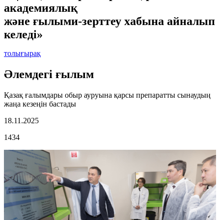
академиялық
және ғылыми-зерттеу хабына айналып
келеді»
толығырақ
Әлемдегі ғылым
Қазақ ғалымдары обыр ауруына қарсы препаратты сынаудың
жаңа кезеңін бастады
18.11.2025
1434