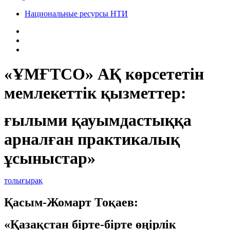
Национальные ресурсы НТИ
«ҰМҒТСО» АҚ көрсететін
мемлекеттік қызметтер:
ғылыми қауымдастыққа
арналған практикалық
ұсыныстар»
толығырақ
Қасым-Жомарт Тоқаев:
«Қазақстан бірте-бірте өңірлік