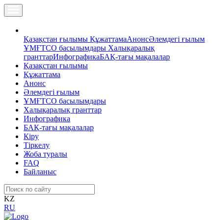
Қазақстан ғылымы
Құжаттама
Анонс
Әлемдегі ғылым
ҰМҒТСО басылымдары
Халықаралық
гранттар
Инфографика
БАҚ-тағы мақалалар
Қазақстан ғылымы
Құжаттама
Анонс
Әлемдегі ғылым
ҰМҒТСО басылымдары
Халықаралық гранттар
Инфографика
БАҚ-тағы мақалалар
Кіру
Тіркелу
Жоба туралы
FAQ
Байланыс
KZ
RU