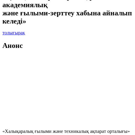
академиялық
және ғылыми-зерттеу хабына айналып
келеді»
толығырақ
Анонс
Халықаралық ғылыми
конференция
«Цифрлық орта және
экономика:
ғылыми және технологиялық
ақпараттың рөлі»
«Халықаралық ғылыми және техникалық ақпарат орталығы»