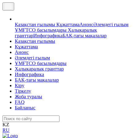
Қазақстан ғылымы
Құжаттама
Анонс
Әлемдегі ғылым
ҰМҒТСО басылымдары
Халықаралық
гранттар
Инфографика
БАҚ-тағы мақалалар
Қазақстан ғылымы
Құжаттама
Анонс
Әлемдегі ғылым
ҰМҒТСО басылымдары
Халықаралық гранттар
Инфографика
БАҚ-тағы мақалалар
Кіру
Тіркелу
Жоба туралы
FAQ
Байланыс
KZ
RU