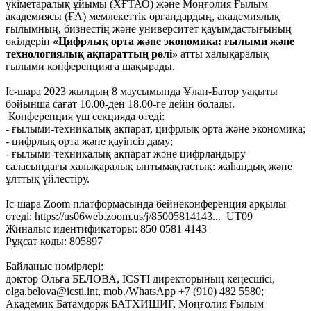
үкіметаралық ұйымы (ХҒТАО) және Моңғолия Ғылым
академиясы (ҒА) мемлекеттік органдардың, академиялық
ғылымның, бизнестің және университет қауымдастығының
өкілдерін
«Цифрлық орта және экономика: ғылыми және
технологиялық ақпараттың рөлі»
атты халықаралық
ғылыми конференцияға шақырады.
Іс-шара 2023 жылдың 8 маусымында Ұлан-Батор уақыты
бойынша сағат 10.00-ден 18.00-ге дейін болады.
Конференция үш секцияда өтеді:
- ғылыми-техникалық ақпарат, цифрлық орта және экономика;
- цифрлық орта және қауіпсіз даму;
- ғылыми-техникалық ақпарат және цифрландыру
саласындағы халықаралық ынтымақтастық: жаһандық және
ұлттық үйлестіру.
Іс-шара Zoom платформасында бейнеконференция арқылы
өтеді:
https://us06web.zoom.us/j/85005814143...
UT09
Жиналыс идентификаторы: 850 0581 4143
Рұқсат коды: 805897
Байланыс нөмірлері:
доктор Ольга БЕЛОВА, ICSTI директорының кеңесшісі,
olga.belova@icsti.int, mob./WhatsApp +7 (910) 482 5580;
Академик Батамдорж БАТХИШИГ, Моңғолия Ғылым