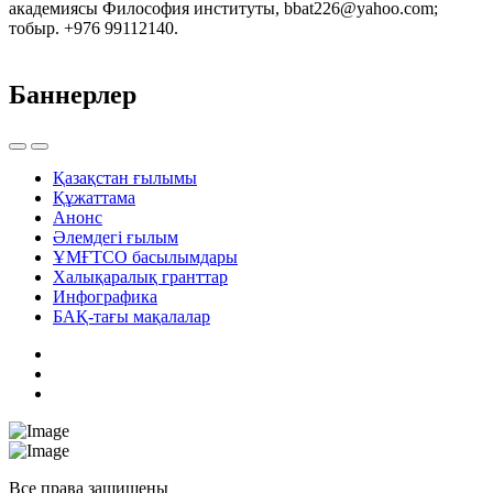
академиясы Философия институты, bbat226@yahoo.com;
тобыр. +976 99112140.
Баннерлер
Қазақстан ғылымы
Құжаттама
Анонс
Әлемдегі ғылым
ҰМҒТСО басылымдары
Халықаралық гранттар
Инфографика
БАҚ-тағы мақалалар
Все права защищены