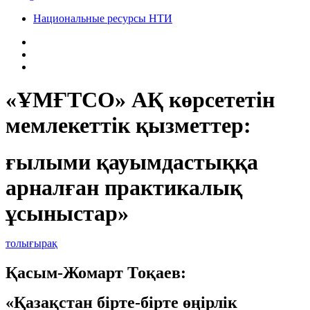
Национальные ресурсы НТИ
«ҰМҒТСО» АҚ көрсететін
мемлекеттік қызметтер:
ғылыми қауымдастыққа
арналған практикалық
ұсыныстар»
толығырақ
Қасым-Жомарт Тоқаев:
«Қазақстан бірте-бірте өңірлік