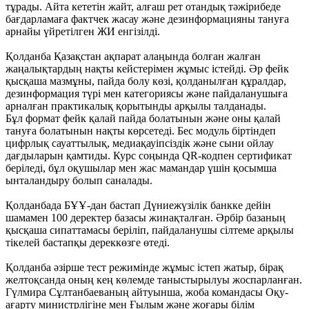
тұрады. Айта кететін жайт, алғаш рет отандық тәжірибеде
бағдарламаға фактчек жасау және дезинформацияны тануға
арнайы үйретілген ЖИ енгізілді.
Қолданба Қазақстан ақпарат алаңында болған жалған
жаңалықтардың нақты кейстерімен жұмыс істейді. Әр фейк
қысқаша мазмұны, пайда болу көзі, қолданылған құралдар,
дезинформация түрі мен категориясы және пайдаланушыға
арналған практикалық қорытынды арқылы талданады.
Бұл формат фейк қалай пайда болатынын және оны қалай
тануға болатынын нақты көрсетеді. Бес модуль біртіндеп
цифрлық сауаттылық, медиақауіпсіздік және сыни ойлау
дағдыларын қамтиды. Курс соңында QR-кодпен сертификат
беріледі, бұл оқушылар мен жас мамандар үшін қосымша
ынталандыру болып саналады.
Қолданбада БҰҰ-дан бастап Дүниежүзілік банкке дейін
шамамен 100 деректер базасы жинақталған. Әрбір базаның
қысқаша сипаттамасы беріліп, пайдаланушы сілтеме арқылы
тікелей бастапқы дереккөзге өтеді.
Қолданба әзірше тест режимінде жұмыс істеп жатыр, бірақ
желтоқсанда оның кең көлемде таныстырылуы жоспарланған.
Гүлмира Сұлтанбаеваның айтуынша, жоба командасы Оқу-
ағарту министрлігіне мен Ғылым және жоғары білім