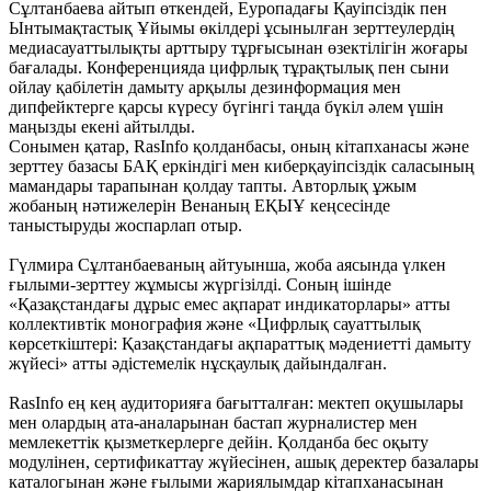
Сұлтанбаева айтып өткендей, Еуропадағы Қауіпсіздік пен
Ынтымақтастық Ұйымы өкілдері ұсынылған зерттеулердің
медиасауаттылықты арттыру тұрғысынан өзектілігін жоғары
бағалады. Конференцияда цифрлық тұрақтылық пен сыни
ойлау қабілетін дамыту арқылы дезинформация мен
дипфейктерге қарсы күресу бүгінгі таңда бүкіл әлем үшін
маңызды екені айтылды.
Сонымен қатар, RasInfo қолданбасы, оның кітапханасы және
зерттеу базасы БАҚ еркіндігі мен киберқауіпсіздік саласының
мамандары тарапынан қолдау тапты. Авторлық ұжым
жобаның нәтижелерін Венаның ЕҚЫҰ кеңсесінде
таныстыруды жоспарлап отыр.
Гүлмира Сұлтанбаеваның айтуынша, жоба аясында үлкен
ғылыми-зерттеу жұмысы жүргізілді. Соның ішінде
«Қазақстандағы дұрыс емес ақпарат индикаторлары» атты
коллективтік монография және «Цифрлық сауаттылық
көрсеткіштері: Қазақстандағы ақпараттық мәдениетті дамыту
жүйесі» атты әдістемелік нұсқаулық дайындалған.
RasInfo ең кең аудиторияға бағытталған: мектеп оқушылары
мен олардың ата-аналарынан бастап журналистер мен
мемлекеттік қызметкерлерге дейін. Қолданба бес оқыту
модулінен, сертификаттау жүйесінен, ашық деректер базалары
каталогынан және ғылыми жариялымдар кітапханасынан