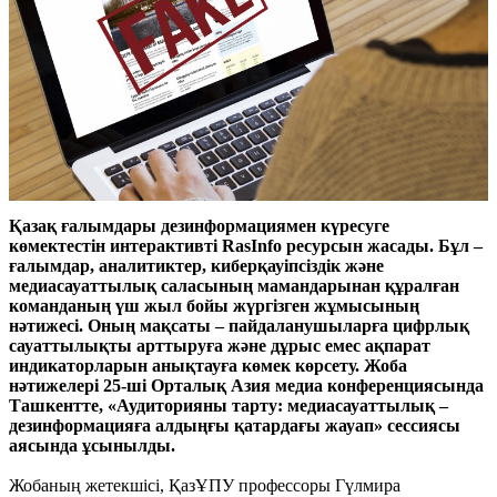
Қазақ ғалымдары дезинформациямен күресуге
көмектестін интерактивті RasInfo ресурсын жасады. Бұл –
ғалымдар, аналитиктер, киберқауіпсіздік және
медиасауаттылық саласының мамандарынан құралған
команданың үш жыл бойы жүргізген жұмысының
нәтижесі. Оның мақсаты – пайдаланушыларға цифрлық
сауаттылықты арттыруға және дұрыс емес ақпарат
индикаторларын анықтауға көмек көрсету. Жоба
нәтижелері 25-ші Орталық Азия медиа конференциясында
Ташкентте, «Аудиторияны тарту: медиасауаттылық –
дезинформацияға алдыңғы қатардағы жауап» сессиясы
аясында ұсынылды.
Жобаның жетекшісі, ҚазҰПУ профессоры Гүлмира