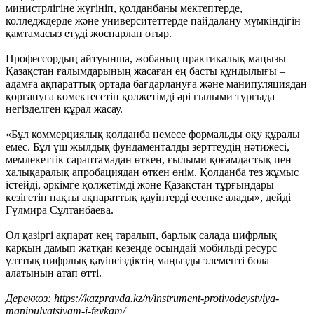
министрлігіне жүгініп, қолданбаны мектептерде,
колледждерде және университеттерде пайдалану мүмкіндігін
қамтамасыз етуді жоспарлап отыр.
Профессордың айтуынша, жобаның практикалық маңызы –
Қазақстан ғалымдарының жасаған ең басты құндылығы –
адамға ақпараттық ортада бағдарлануға және манипуляциядан
қорғануға көмектесетін қолжетімді әрі ғылыми тұрғыда
негізделген құрал жасау.
«Бұл коммерциялық қолданба немесе формальды оқу құралы
емес. Бұл үш жылдық фундаменталды зерттеудің нәтижесі,
мемлекеттік сараптамадан өткен, ғылыми қоғамдастық пен
халықаралық апробациядан өткен өнім. Қолданба тез жұмыс
істейді, әркімге қолжетімді және Қазақстан тұрғындары
кезігетін нақты ақпараттық қауіптерді есепке алады», дейді
Гүлмира Сұлтанбаева.
Ол қазіргі ақпарат кең таралып, барлық салада цифрлық
қарқын дамып жатқан кезеңде осындай мобильді ресурс
ұлттық цифрлық қауіпсіздіктің маңызды элементі бола
алатынын атап өтті.
Дереккөз: https://kazpravda.kz/n/instrument-protivodeystviya-
manipulyatsiyam-i-feykam/