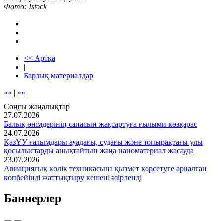
Фото: Istock
<< Артқа
|
Барлық материалдар
««
|
»»
Соңғы жаңалықтар
27.07.2026
Балық өнімдерінің сапасын жақсартуға ғылыми көзқарас
24.07.2026
ҚазҰУ ғалымдары ауадағы, судағы және топырақтағы улы
қосылыстарды анықтайтын жаңа наноматериал жасауда
23.07.2026
Авиациялық көлік техникасына қызмет көрсетуге арналған
көпбейінді жаттықтыру кешені әзірленді
Баннерлер