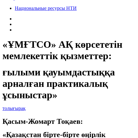
Национальные ресурсы НТИ
«ҰМҒТСО» АҚ көрсететін
мемлекеттік қызметтер:
ғылыми қауымдастыққа
арналған практикалық
ұсыныстар»
толығырақ
Қасым-Жомарт Тоқаев:
«Қазақстан бірте-бірте өңірлік