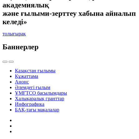
академиялық
және ғылыми-зерттеу хабына айналып
келеді»
толығырақ
Баннерлер
Қазақстан ғылымы
Құжаттама
Анонс
Әлемдегі ғылым
ҰМҒТСО басылымдары
Халықаралық гранттар
Инфографика
БАҚ-тағы мақалалар