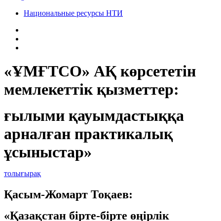
Национальные ресурсы НТИ
«ҰМҒТСО» АҚ көрсететін
мемлекеттік қызметтер:
ғылыми қауымдастыққа
арналған практикалық
ұсыныстар»
толығырақ
Қасым-Жомарт Тоқаев:
«Қазақстан бірте-бірте өңірлік