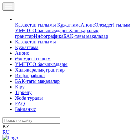
Қазақстан ғылымы
Құжаттама
Анонс
Әлемдегі ғылым
ҰМҒТСО басылымдары
Халықаралық
гранттар
Инфографика
БАҚ-тағы мақалалар
Қазақстан ғылымы
Құжаттама
Анонс
Әлемдегі ғылым
ҰМҒТСО басылымдары
Халықаралық гранттар
Инфографика
БАҚ-тағы мақалалар
Кіру
Тіркелу
Жоба туралы
FAQ
Байланыс
KZ
RU