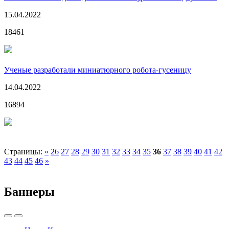
15.04.2022
18461
Ученые разработали миниатюрного робота-гусеницу
14.04.2022
16894
Страницы:
«
26
27
28
29
30
31
32
33
34
35
36
37
38
39
40
41
42
43
44
45
46
»
Баннеры