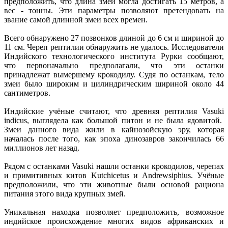
предположить, что длина змеи могла достигать 15 метров, а
вес - тонны. Эти параметры позволяют претендовать на
звание самой длинной змеи всех времен.
Всего обнаружено 27 позвонков длиной до 6 см и шириной до
11 см. Череп рептилии обнаружить не удалось. Исследователи
Индийского технологического института Рурки сообщают,
что первоначально предполагали, что эти останки
принадлежат вымершему крокодилу. Судя по останкам, тело
змеи было широким и цилиндрическим шириной около 44
сантиметров.
Индийские учёные считают, что древняя рептилия Vasuki
indicus, выглядела как большой питон и не была ядовитой.
Змеи данного вида жили в кайнозойскую эру, которая
началась после того, как эпоха динозавров закончилась 66
миллионов лет назад.
Рядом с останками Vasuki нашли останки крокодилов, черепах
и примитивных китов Kutchicetus и Andrewsiphius. Учёные
предположили, что эти животные были основой рациона
питания этого вида крупных змей.
Уникальная находка позволяет предположить, возможное
индийское происхождение многих видов африканских и