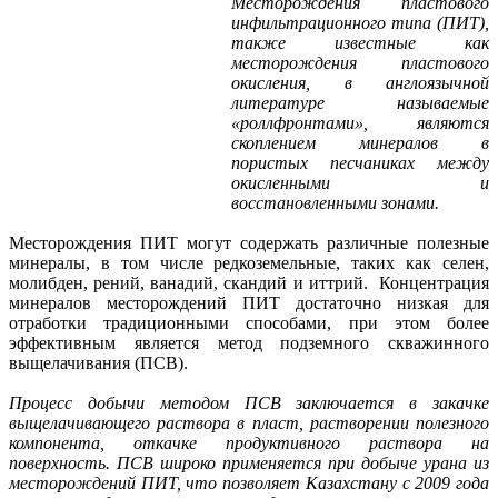
Месторождения пластового
инфильтрационного типа (ПИТ),
также известные как
месторождения пластового
окисления, в англоязычной
литературе называемые
«роллфронтами», являются
скоплением минералов в
пористых песчаниках между
окисленными и
восстановленными зонами.
Месторождения ПИТ могут содержать различные полезные
минералы, в том числе редкоземельные, таких как селен,
молибден, рений, ванадий, скандий и иттрий. Концентрация
минералов месторождений ПИТ достаточно низкая для
отработки традиционными способами, при этом более
эффективным является метод подземного скважинного
выщелачивания (ПСВ).
Процесс добычи методом ПСВ заключается в закачке
выщелачивающего раствора в пласт, растворении полезного
компонента, откачке продуктивного раствора на
поверхность. ПСВ широко применяется при добыче урана из
месторождений ПИТ, что позволяет Казахстану с 2009 года