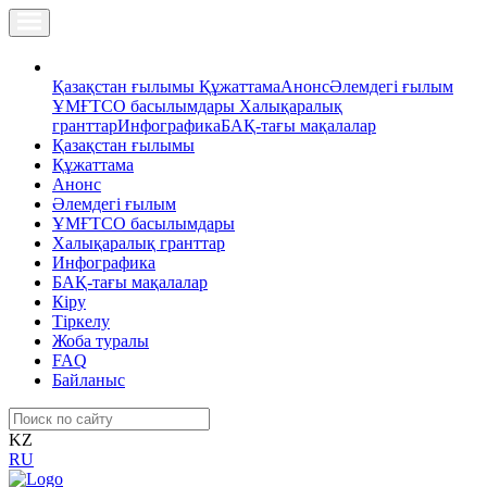
Қазақстан ғылымы
Құжаттама
Анонс
Әлемдегі ғылым
ҰМҒТСО басылымдары
Халықаралық
гранттар
Инфографика
БАҚ-тағы мақалалар
Қазақстан ғылымы
Құжаттама
Анонс
Әлемдегі ғылым
ҰМҒТСО басылымдары
Халықаралық гранттар
Инфографика
БАҚ-тағы мақалалар
Кіру
Тіркелу
Жоба туралы
FAQ
Байланыс
KZ
RU