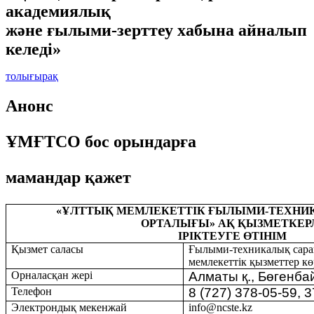
академиялық
және ғылыми-зерттеу хабына айналып
келеді»
толығырақ
Анонс
ҰМҒТСО бос орындарға
мамандар қажет
«ҰЛТТЫҚ МЕМЛЕКЕТТІК ҒЫЛЫМИ-ТЕХНИ
ОРТАЛЫҒЫ
»
АҚ
ҚЫЗМЕТКЕРЛ
ІРІКТЕУГЕ ӨТІНІМ
Қызмет саласы
Ғылыми-техникалық сара
мемлекеттік қызметтер кө
Орналасқан жері
Алматы
қ
.,
Бөгенба
Телефон
8 (727) 378-05-59, 
Электрон
д
ы
қ
мекенжай
info
@
ncste
.
kz