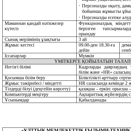
·
Персоналды оқыту, дам
бойынша жұмысты ұйым
·
Персоналды есепке алуд
Маманнан қандай нәтижелер
Функционалдық міндетт
күтесіз
берілген тапсырмалар
орындау
Сынақ мерзімінің ұзақтығы
3 ай
Жұмыс кестесі
09.00
-
д
ен
18.30
-ға
дема
дейін
сенб
Іссапарлар
Мүмкін
ҮМІТКЕРГЕ
ҚОЙЫЛАТЫН ТАЛАП
Негізгі білімі
Кадрларды даярлаудың 
білім және «HR» саласы
Қосымша білім беру
Біліктілікті арттыру сер
Жұмыс тәжірибесі / міндетті
HR саласында кемінде 2 
Тілдерді білуі (деңгейін көрсету)
қазақша – еркін:
о
рысша –
Компьютерді меңгеру
Ақпараттық жүйелердің 
Ұсынымдар
Қабылданады
«ҰЛТТЫҚ МЕМЛЕКЕТТІК ҒЫЛЫМИ-ТЕХНИК