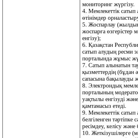
мониторинг жүргізу.
4.
Мемлекеттік сатып 
өтінімдер орналастыр
5.
Жоспарлау (жылдық
жоспарға өзгерістер 
енгізу);
6.
Қазақстан Респуб
сатып алудың ресми 
порталында жұмыс жү
7.
Сатып алынатын та
қызметтердің (бұдан 
сапасына бақылауды ж
8.
Электрондық мемлек
порталының модерато
уақтылы енгізуді және
қамтамасыз етеді
.
9.
Мемлекеттік сатып 
белгіленген тәртіпке 
ресімдеу, келісу және
10.
Жеткізушілерге (м