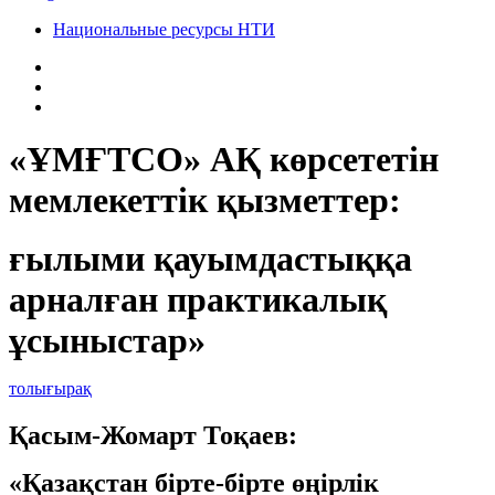
Национальные ресурсы НТИ
«ҰМҒТСО» АҚ көрсететін
мемлекеттік қызметтер:
ғылыми қауымдастыққа
арналған практикалық
ұсыныстар»
толығырақ
Қасым-Жомарт Тоқаев:
«Қазақстан бірте-бірте өңірлік