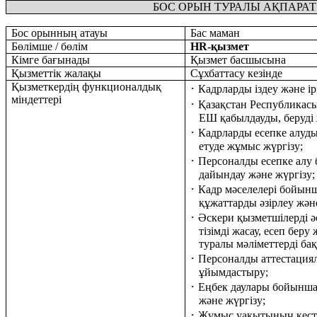
БОС ОРЫН ТУРАЛЫ АҚПАРАТ
Бос орынның атауы
Бас маман
Бөлімше / бөлім
HR-
қызмет
Кімге бағынады
Қызмет басшысына
Қызметтік жалақы
Сұхбаттасу кезінде
Қызметкердің функционалдық
·
Кадрларды іздеу және ір
міндеттері
·
Қазақстан Республикасы
ЕШ қабылдауды, беруді 
·
Кадрларды есепке алуд
етуде жұмыс жүргізу;
·
Персоналды есепке алу 
дайындау және жүргізу;
·
Кадр мәселелері бойынш
құжаттарды әзірлеу және
·
Әскери қызметшілерді әс
тізімді жасау, есеп беру
туралы мәліметтерді ба
·
Персоналды аттестация
ұйымдастыру;
·
Еңбек даулары бойынш
және жүргізу;
·
Жұмыс уақытының кесте