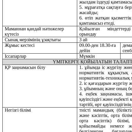
жылдам іздеуді қамтамасыз
5. мұрағатқа сақтауға бері
жасайды;
6. өтіп жатқан қызметті
қамтамасыз етеді.
Маманнан қандай нәтижелер
Қойылған міндеттерді
күтесіз
орындау
Сынақ мерзімінің ұзақтығы
3 а
й
Жұмыс кестесі
09.00
-
д
ен
18.30
-ға
дема
дейін
сенб
Іссапарлар
Мүмкін
ҮМІТКЕРГЕ
ҚОЙЫЛАТЫН ТАЛАП
ҚР заңнамасын білу
1. ұйымда іс жүргізу жөн
нормативтік құқықтық а
нормативтік-техникалық 
2. іс
қағаздарын
жүргізу ж
3. ұйымның және оның б
4.
еңбек заңнамасы, ішк
қауіпсіздігі және еңбекті 
тәртібі, өрт қауіпсіздігіні
Негізгі білімі
тиісті мамандық (білікт
және кәсіптік, орта білі
орта кәсіптік) білімі
қойылмайды немесе ж
белгіленген бағдар