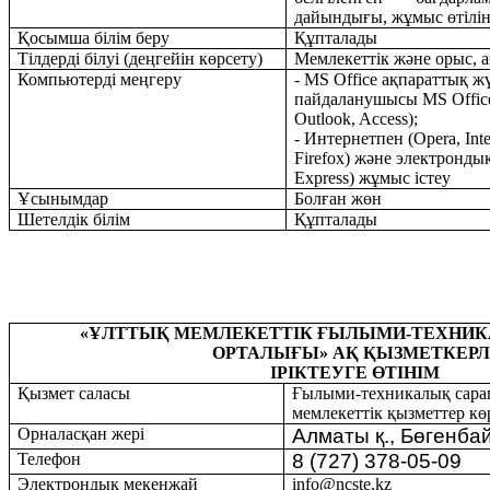
дайындығы, жұмыс өтілі
Қосымша білім беру
Қ
ұпталады
Тілдерді білуі (деңгейін көрсету)
Мемлекеттік және орыс, 
Компьютерді меңгеру
- MS Office
ақпараттық
жү
пайдаланушысы
MS Offic
Outlook, Access);
-
Интернетпен
(Opera, Int
Firefox)
және
электронды
Express) жұмыс істеу
Ұсынымдар
Б
олған жөн
Шетелдік білім
Құпталады
«ҰЛТТЫҚ МЕМЛЕКЕТТІК ҒЫЛЫМИ-ТЕХНИК
ОРТАЛЫҒЫ
»
АҚ
ҚЫЗМЕТКЕРЛ
ІРІКТЕУГЕ ӨТІНІМ
Қызмет саласы
Ғылыми-техникалық сара
мемлекеттік қызметтер кө
Орналасқан жері
Алматы
қ
.,
Бөгенбай
Телефон
8 (727) 378-05-09
Электрон
д
ы
қ
мекенжай
info
@
ncste
.
kz