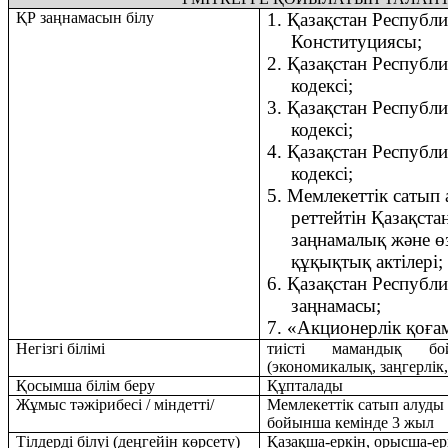
ҚР заңнамасын білу
1.
Қазақстан Республ
Конституциясы;
2.
Қазақстан Республ
кодексі;
3.
Қазақстан Республ
кодексі;
4.
Қазақстан Республ
кодексі;
5.
Мемлекеттік сатып 
реттейтін Қазақст
заңнамалық және өз
құқықтық актілері;
6.
Қазақстан Республ
заңнамасы;
7.
«Акционерлік қоға
Негізгі білімі
тиісті мамандық б
(экономикалық, заңгерлік
Қосымша білім беру
Қ
ұпталады
Жұмыс тәжірибесі / міндетті/
Мемлекеттік сатып алуды
бойынша кемінде 3 жыл
Тілдерді білуі (деңгейін көрсету)
Қазақша-еркін, орысша-ер