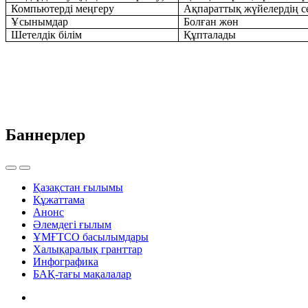
Компьютерді меңгеру
Ақпараттық жүйелердің с
Ұсынымдар
Б
олған жөн
Шетелдік білім
Құпталады
Баннерлер
Қазақстан ғылымы
Құжаттама
Анонс
Әлемдегі ғылым
ҰМҒТСО басылымдары
Халықаралық гранттар
Инфографика
БАҚ-тағы мақалалар