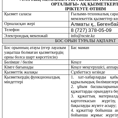
ОРТАЛЫҒЫ
»
АҚ
ҚЫЗМЕТКЕРЛ
ІРІКТЕУГЕ ӨТІНІМ
Қызмет саласы
Ғылыми-техникалық сара
мемлекеттік қызметтер кө
Орналасқан жері
Алматы
қ
.,
Бөгенба
Телефон
8 (727) 378-05-09
Электрон
д
ы
қ
мекенжай
info
@
ncste
.
kz
БОС ОРЫН ТУРАЛЫ АҚПАРАТ
Бос орынның атауы (
егер лауазым
Бас маман
уақытша болмаған қызметкердің
орны болса шарт көрсетілсін)
Бөлімше / бөлім
Ке
ңсе
Кімге бағынады
Кеңсе меңгерушісі, аппа
Қызметтік жалақы
Сұхбаттасу кезінде
Қызметкердің функционалдық
1. хат-хабарларды қаб
міндеттері
құрылымдық бөлімшелерг
2. ұйым басшыларының
құжаттарды орындауға бе
3. құжаттық материалд
картотекасын жүргіз
бақылауды жүзеге асыру;
4. құжаттар бойынша а
бойынша жұмыс жүргіз