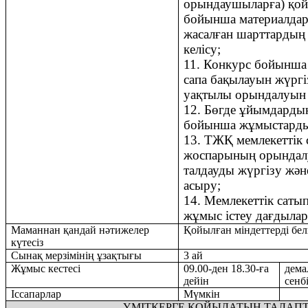
орындаушыларға) қой
бойынша материалдар
жасалған шарттардың 
келісу;
11.
Конкурс бойынша 
сапа бақылауын жүрг
уақтылы орындалуын 
12.
Бөгде ұйымдардың
бойынша жұмыстарды
13.
ТЖҚ
м
емлекеттік
жоспарының орындал
талдауды жүргізу жән
асыру;
14.
Мемлекеттік саты
жұмыс істеу дағдыла
Маманнан қандай нәтижелер
Қойылған міндеттерді бел
күтесіз
Сынақ мерзімінің ұзақтығы
3
ай
Жұмыс кестесі
09.00
-ден
18.30
-ға
дема
дейін
сенб
Іссапарлар
Мүмкін
ҮМІТКЕРГЕ
ҚОЙЫЛАТЫН ТАЛАП