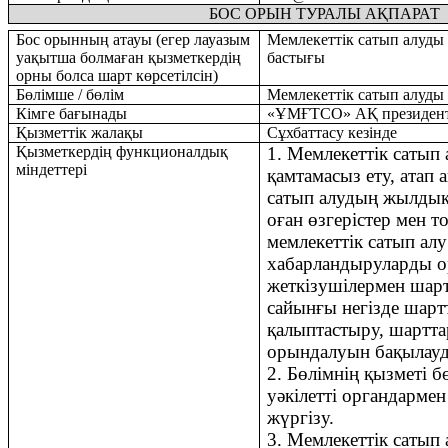
БОС ОРЫН ТУРАЛЫ АҚПАРАТ
Бос орынның атауы (
егер лауазым
Мемлекеттік сатып алуды 
уақытша болмаған қызметкердің
бастығы
орны болса шарт көрсетілсін)
Бөлімше / бөлім
Мемлекеттік сатып алуды 
Кімге бағынады
«ҰМҒТСО»
АҚ президент
Қызметтік жалақы
Сұхбаттасу кезінде
Қызметкердің функционалдық
1.
Мемлекеттік сатып 
міндеттері
қамтамасыз ету, атап 
сатып алудың жылдық
оған өзгерістер мен т
мемлекеттік сатып ал
хабарландыруларды о
жеткізу
шілермен шарт
сайынғы негізде шартт
қалыптастыру, шартт
орындалуын бақылауд
2.
Бөлімнің қызметі бө
уәкілетті органдармен
жүргізу.
3.
Мемлекеттік сатып 