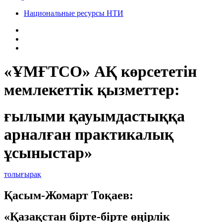
Национальные ресурсы НТИ
«ҰМҒТСО» АҚ көрсететін
мемлекеттік қызметтер:
ғылыми қауымдастыққа
арналған практикалық
ұсыныстар»
толығырақ
Қасым-Жомарт Тоқаев:
«Қазақстан бірте-бірте өңірлік