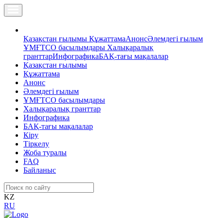
Қазақстан ғылымы
Құжаттама
Анонс
Әлемдегі ғылым
ҰМҒТСО басылымдары
Халықаралық
гранттар
Инфографика
БАҚ-тағы мақалалар
Қазақстан ғылымы
Құжаттама
Анонс
Әлемдегі ғылым
ҰМҒТСО басылымдары
Халықаралық гранттар
Инфографика
БАҚ-тағы мақалалар
Кіру
Тіркелу
Жоба туралы
FAQ
Байланыс
KZ
RU