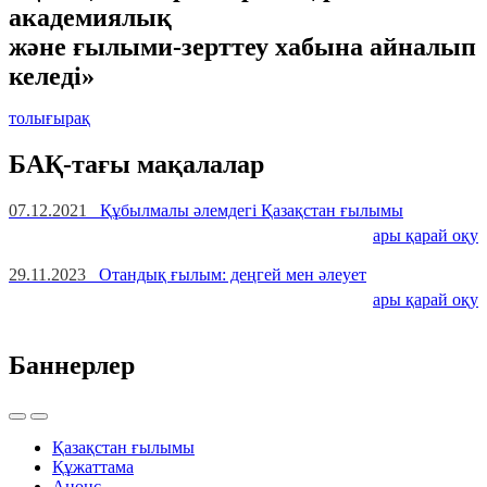
академиялық
және ғылыми-зерттеу хабына айналып
келеді»
толығырақ
БАҚ-тағы мақалалар
07.12.2021
Құбылмалы әлемдегі Қазақстан ғылымы
ары қарай оқу
29.11.2023
Отандық ғылым: деңгей мен әлеует
ары қарай оқу
Баннерлер
Қазақстан ғылымы
Құжаттама
Анонс