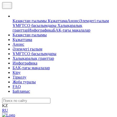
Қазақстан ғылымы
Құжаттама
Анонс
Әлемдегі ғылым
ҰМҒТСО басылымдары
Халықаралық
гранттар
Инфографика
БАҚ-тағы мақалалар
Қазақстан ғылымы
Құжаттама
Анонс
Әлемдегі ғылым
ҰМҒТСО басылымдары
Халықаралық гранттар
Инфографика
БАҚ-тағы мақалалар
Кіру
Тіркелу
Жоба туралы
FAQ
Байланыс
KZ
RU