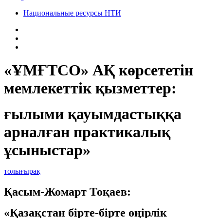
Национальные ресурсы НТИ
«ҰМҒТСО» АҚ көрсететін
мемлекеттік қызметтер:
ғылыми қауымдастыққа
арналған практикалық
ұсыныстар»
толығырақ
Қасым-Жомарт Тоқаев:
«Қазақстан бірте-бірте өңірлік