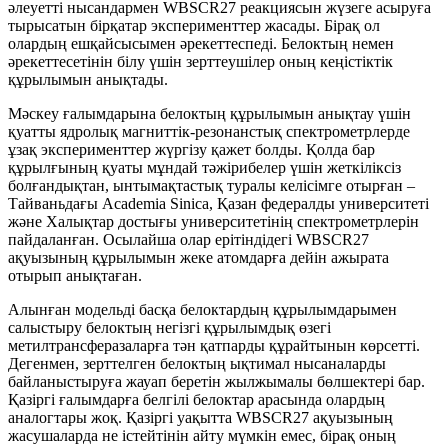
әлеуетті нысандармен WBSCR27 реакциясын жүзеге асыруға
тырысатын бірқатар эксперименттер жасады. Бірақ ол
олардың ешқайсысымен әрекеттеспеді. Белоктың немен
әрекеттесетінін білу үшін зерттеушілер оның кеңістіктік
құрылымын анықтады.
Мәскеу ғалымдарына белоктың құрылымын анықтау үшін
қуатты ядролық магниттік-резонанстық спектрометрлерде
ұзақ эксперименттер жүргізу қажет болды. Қолда бар
құрылғының қуаты мұндай тәжірибелер үшін жеткіліксіз
болғандықтан, ынтымақтастық туралы келісімге отырған –
Тайваньдағы Academia Sinica, Қазан федералды университеті
және Халықтар достығы университетінің спектрометрлерін
пайдаланған. Осылайша олар ерітіндідегі WBSCR27
ақуызының құрылымын жеке атомдарға дейін ажырата
отырып анықтаған.
Алынған модельді басқа белоктардың құрылымдарымен
салыстыру белоктың негізгі құрылымдық өзегі
метилтрансферазаларға тән қатпарды құрайтынын көрсетті.
Дегенмен, зерттелген белоктың ықтимал нысаналарды
байланыстыруға жауап беретін жылжымалы бөлшектері бар.
Қазіргі ғалымдарға белгілі белоктар арасында олардың
аналогтары жоқ. Қазіргі уақытта WBSCR27 ақуызының
жасушаларда не істейтінін айту мүмкін емес, бірақ оның