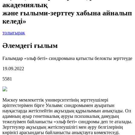
академиялық
және ғылыми-зерттеу хабына айналып
келеді»
толығырақ
Әлемдегі ғылым
Ғалымдар «эльф беті» синдромына қатысты белокты зерттеуде
19.09.2022
5581
Мәскеу мемлекеттік университетінің зерттеушілері
әріптестерімен бірге Уильямс синдромымен ауыратын
науқастарда жетіспейтін ақуыздың құрылымын анықтады. Ол
адамның ауыр генетикалық ауруы психикалық дамудың
тежелуімен байланысты «эльф беті» синдромы деп те аталады.
Зерттеулер ақуыздың жетіспеушілігі мен ауру белгілерінің
көрінісі арасындағы байланысты анықтауға көмектеседі.