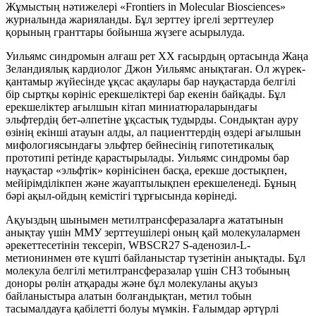
Жұмыстың нәтижелері «Frontiers in Molecular Biosciences»
журналында жарияланды. Бұл зерттеу іргелі зерттеулер
қорының гранттары бойынша жүзеге асырылуда.
Уильямс синдромын алғаш рет ХХ ғасырдың ортасында Жаңа
Зеландиялық кардиолог Джон Уильямс анықтаған. Ол жүрек-
қантамыр жүйесінде ұқсас ақаулары бар науқастарда белгілі
бір сыртқы көрініс ерекшеліктері бар екенін байқады. Бұл
ерекшеліктер ағылшын кітап миниатюраларындағы
эльфтердің бет-әлпетіне ұқсастық тудырды. Сондықтан ауру
өзінің екінші атауын алды, ал пациенттердің өздері ағылшын
мифологиясындағы эльфтер бейнесінің гипотетикалық
прототипі ретінде қарастырылады. Уильямс синдромы бар
науқастар «эльфтік» көрінісінен басқа, ерекше достықпен,
мейірімділікпен және жауаптылықпен ерекшеленеді. Бұның
бәрі ақыл-ойдың кемістігі тұрғысында көрінеді.
Ақуыздың шынымен метилтрансферазаларға жататынын
анықтау үшін ММУ зерттеушілері оның қай молекулалармен
әрекеттесетінін тексеріп, WBSCR27 S-аденозил-L-
метионинмен өте күшті байланыстар түзетінін анықтады. Бұл
молекула белгілі метилтрансферазалар үшін CH3 тобының
доноры рөлін атқарады және бұл молекуланы ақуыз
байланыстыра алатын болғандықтан, метил тобын
тасымалдауға қабілетті болуы мүмкін. Ғалымдар әртүрлі