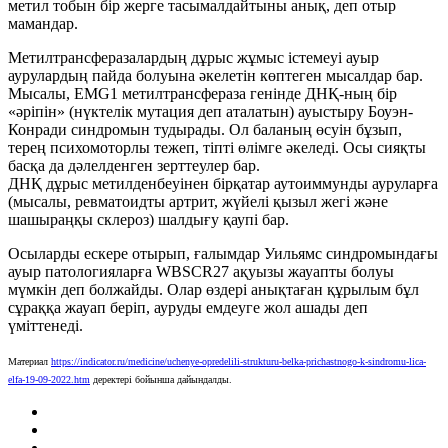
метил тобын бір жерге тасымалдайтыны анық, деп отыр
мамандар.
Метилтрансферазалардың дұрыс жұмыс істемеуі ауыр
аурулардың пайда болуына әкелетін көптеген мысалдар бар.
Мысалы, EMG1 метилтрансфераза генінде ДНҚ-ның бір
«әріпін» (нүктелік мутация деп аталатын) ауыстыру Боуэн-
Конради синдромын тудырады. Ол баланың өсуін бұзып,
терең психомоторлы тежеп, тіпті өлімге әкеледі. Осы сияқты
басқа да дәлелденген зерттеулер бар.
ДНҚ дұрыс метилденбеуінен бірқатар аутоиммунды ауруларға
(мысалы, ревматоидты артрит, жүйелі қызыл жегі және
шашыраңқы склероз) шалдығу қаупі бар.
Осыларды ескере отырып, ғалымдар Уильямс синдромындағы
ауыр патологияларға WBSCR27 ақуызы жауапты болуы
мүмкін деп болжайды. Олар өздері анықтаған құрылым бұл
сұраққа жауап беріп, ауруды емдеуге жол ашады деп
үміттенеді.
Материал
https://indicator.ru/medicine/uchenye-opredelili-strukturu-belka-prichastnogo-k-sindromu-lica-
elfa-19-09-2022.htm
деректері бойынша дайындалды.