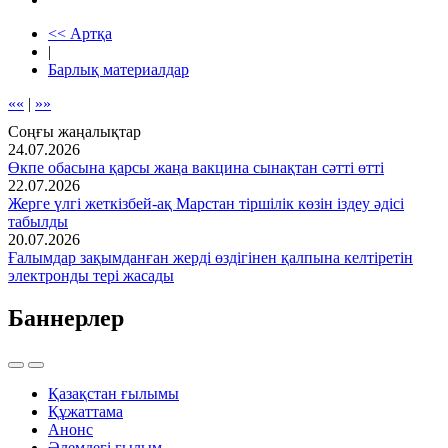
<< Артқа
|
Барлық материалдар
««
|
»»
Соңғы жаңалықтар
24.07.2026
Өкпе обасына қарсы жаңа вакцина сынақтан сәтті өтті
22.07.2026
Жерге үлгі жеткізбей-ақ Марстан тіршілік көзін іздеу әдісі
табылды
20.07.2026
Ғалымдар зақымданған жерді өздігінен қалпына келтіретін
электронды тері жасады
Баннерлер
Қазақстан ғылымы
Құжаттама
Анонс
Әлемдегі ғылым