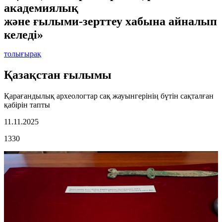
академиялық
және ғылыми-зерттеу хабына айналып
келеді»
толығырақ
Қазақстан ғылымы
Қарағандылық археологтар сақ жауынгерінің бүтін сақталған
қабірін тапты
11.11.2025
1330