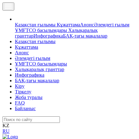
Қазақстан ғылымы
Құжаттама
Анонс
Әлемдегі ғылым
ҰМҒТСО басылымдары
Халықаралық
гранттар
Инфографика
БАҚ-тағы мақалалар
Қазақстан ғылымы
Құжаттама
Анонс
Әлемдегі ғылым
ҰМҒТСО басылымдары
Халықаралық гранттар
Инфографика
БАҚ-тағы мақалалар
Кіру
Тіркелу
Жоба туралы
FAQ
Байланыс
KZ
RU