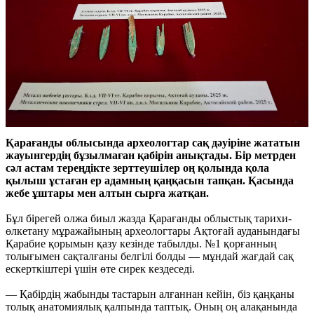
Қарағанды облысында археологтар сақ дәуіріне жататын
жауынгердің бұзылмаған қабірін анықтады. Бір метрден
сәл астам тереңдікте зерттеушілер оң қолында қола
қылыш ұстаған ер адамның қаңқасын тапқан. Қасында
жебе ұштары мен алтын сырға жатқан.
Бұл бірегей олжа биыл жазда Қарағанды облыстық тарихи-
өлкетану мұражайының археологтары Ақтоғай ауданындағы
Қарабие қорымын қазу кезінде табылды. №1 қорғанның
толығымен сақталғаны белгілі болды — мұндай жағдай сақ
ескерткіштері үшін өте сирек кездеседі.
— Қабірдің жабынды тастарын алғаннан кейін, біз қаңқаны
толық анатомиялық қалпында таптық. Оның оң алақанында