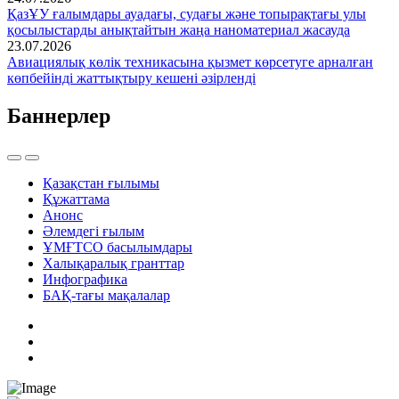
ҚазҰУ ғалымдары ауадағы, судағы және топырақтағы улы
қосылыстарды анықтайтын жаңа наноматериал жасауда
23.07.2026
Авиациялық көлік техникасына қызмет көрсетуге арналған
көпбейінді жаттықтыру кешені әзірленді
Баннерлер
Қазақстан ғылымы
Құжаттама
Анонс
Әлемдегі ғылым
ҰМҒТСО басылымдары
Халықаралық гранттар
Инфографика
БАҚ-тағы мақалалар