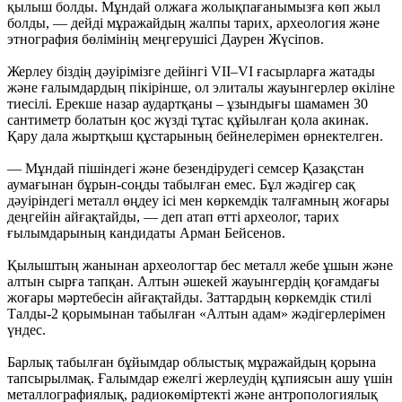
қылыш болды. Мұндай олжаға жолықпағанымызға көп жыл
болды, — дейді мұражайдың жалпы тарих, археология және
этнография бөлімінің меңгерушісі Даурен Жүсіпов.
Жерлеу біздің дәуірімізге дейінгі VII–VI ғасырларға жатады
және ғалымдардың пікірінше, ол элиталы жауынгерлер өкіліне
тиесілі. Ерекше назар аудартқаны – ұзындығы шамамен 30
сантиметр болатын қос жүзді тұтас құйылған қола акинак.
Қару дала жыртқыш құстарының бейнелерімен өрнектелген.
— Мұндай пішіндегі және безендірудегі семсер Қазақстан
аумағынан бұрын-соңды табылған емес. Бұл жәдігер сақ
дәуіріндегі металл өңдеу ісі мен көркемдік талғамның жоғары
деңгейін айғақтайды, — деп атап өтті археолог, тарих
ғылымдарының кандидаты Арман Бейсенов.
Қылыштың жанынан археологтар бес металл жебе ұшын және
алтын сырға тапқан. Алтын әшекей жауынгердің қоғамдағы
жоғары мәртебесін айғақтайды. Заттардың көркемдік стилі
Талды-2 қорымынан табылған «Алтын адам» жәдігерлерімен
үндес.
Барлық табылған бұйымдар облыстық мұражайдың қорына
тапсырылмақ. Ғалымдар ежелгі жерлеудің құпиясын ашу үшін
металлографиялық, радиокөміртекті және антропологиялық