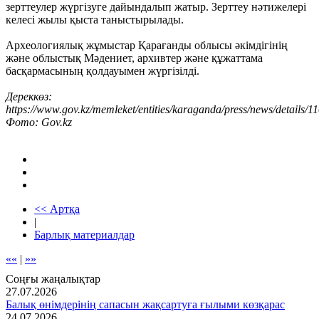
зерттеулер жүргізуге дайындалып жатыр. Зерттеу нәтижелері
келесі жылы қыста таныстырылады.
Археологиялық жұмыстар Қарағанды облысы әкімдігінің
және облыстық Мәдениет, архивтер және құжаттама
басқармасының қолдауымен жүргізілді.
Дереккөз:
https://www.gov.kz/memleket/entities/karaganda/press/news/details/1
Фото: Gov.kz
<< Артқа
|
Барлық материалдар
««
|
»»
Соңғы жаңалықтар
27.07.2026
Балық өнімдерінің сапасын жақсартуға ғылыми көзқарас
24.07.2026