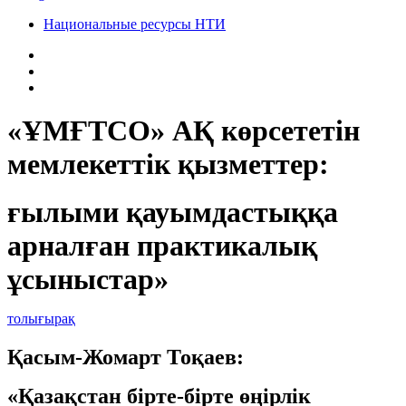
Национальные ресурсы НТИ
«ҰМҒТСО» АҚ көрсететін
мемлекеттік қызметтер:
ғылыми қауымдастыққа
арналған практикалық
ұсыныстар»
толығырақ
Қасым-Жомарт Тоқаев:
«Қазақстан бірте-бірте өңірлік