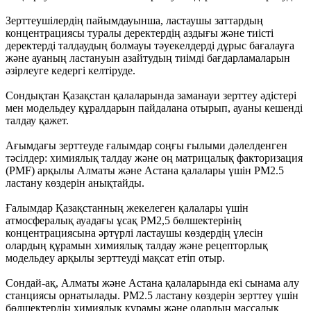
Зерттеушілердің пайымдауынша, ластаушы заттардың
концентрациясы туралы деректердің аздығы және тиісті
деректерді талдаудың болмауы тәуекелдерді дұрыс бағалауға
және ауаның ластануын азайтудың тиімді бағдарламаларын
әзірлеуге кедергі келтіруде.
Сондықтан Қазақстан қалаларында заманауи зерттеу әдістері
мен модельдеу құралдарын пайдалана отырып, ауаны кешенді
талдау қажет.
Ағымдағы зерттеуде ғалымдар соңғы ғылыми дәлелденген
тәсілдер: химиялық талдау және оң матрицалық факторизация
(PMF) арқылы Алматы және Астана қалалары үшін РМ2.5
ластану көздерін анықтайды.
Ғалымдар Қазақстанның жекелеген қалалары үшін
атмосфералық ауадағы ұсақ РМ2,5 бөлшектерінің
концентрациясына әртүрлі ластаушы көздердің үлесін
олардың құрамын химиялық талдау және рецепторлық
модельдеу арқылы зерттеуді мақсат етіп отыр.
Сондай-ақ, Алматы және Астана қалаларында екі сынама алу
станциясы орнатылады. PM2.5 ластану көздерін зерттеу үшін
бөлшектердің химиялық құрамы және олардың массалық