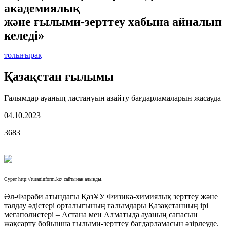
академиялық
және ғылыми-зерттеу хабына айналып
келеді»
толығырақ
Қазақстан ғылымы
Ғалымдар ауаның ластануын азайту бағдарламаларын жасауда
04.10.2023
3683
Сурет http://turaninform.kz/ сайтынан алынды.
Әл-Фараби атындағы ҚазҰУ Физика-химиялық зерттеу және
талдау әдістері орталығының ғалымдары Қазақстанның ірі
мегаполистері – Астана мен Алматыда ауаның сапасын
жақсарту бойынша ғылыми-зерттеу бағдарламасын әзірлеуде.