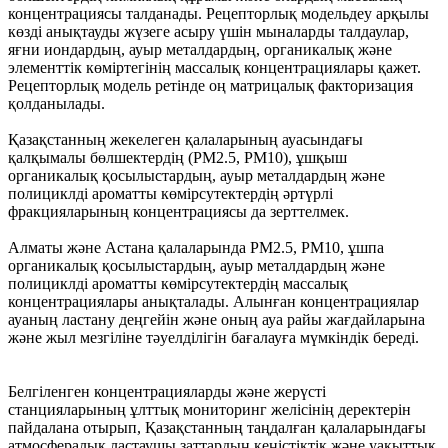
концентрациясы талданады. Рецепторлық модельдеу арқылы
көзді анықтауды жүзеге асыру үшін мыналарды талдаулар,
яғни иондардың, ауыр металдардың, органикалық және
элементтік көміртегінің массалық концентрациялары қажет.
Рецепторлық модель ретінде оң матрицалық факторизация
қолданылады.
Қазақстанның жекелеген қалаларының ауасындағы
қалқымалы бөлшектердің (PM2.5, PM10), ұшқыш
органикалық қосылыстардың, ауыр металдардың және
полициклді ароматты көмірсутектердің әртүрлі
фракцияларының концентрациясы да зерттелмек.
Алматы және Астана қалаларында PM2.5, PM10, ұшпа
органикалық қосылыстардың, ауыр металдардың және
полициклді ароматты көмірсутектердің массалық
концентрациялары анықталады. Алынған концентрациялар
ауаның ластану деңгейін және оның ауа райы жағдайларына
және жыл мезгіліне тәуелділігін бағалауға мүмкіндік береді.
Белгіленген концентрацияларды және жерүсті
станцияларының ұлттық мониторинг желісінің деректерін
пайдалана отырып, Қазақстанның таңдалған қалаларындағы
атмосфералық ластаушы заттардың кеңістіктік және уақыттық