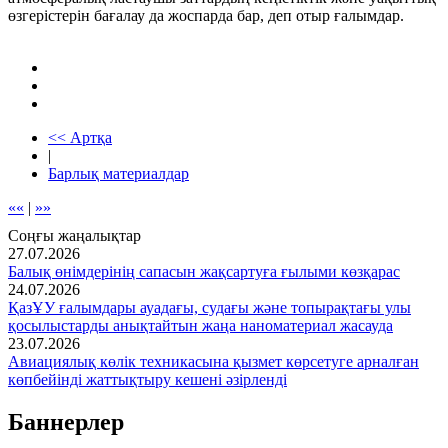
өзгерістерін бағалау да жоспарда бар, деп отыр ғалымдар.
<< Артқа
|
Барлық материалдар
««
|
»»
Соңғы жаңалықтар
27.07.2026
Балық өнімдерінің сапасын жақсартуға ғылыми көзқарас
24.07.2026
ҚазҰУ ғалымдары ауадағы, судағы және топырақтағы улы
қосылыстарды анықтайтын жаңа наноматериал жасауда
23.07.2026
Авиациялық көлік техникасына қызмет көрсетуге арналған
көпбейінді жаттықтыру кешені әзірленді
Баннерлер