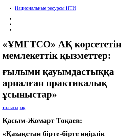
Национальные ресурсы НТИ
«ҰМҒТСО» АҚ көрсететін
мемлекеттік қызметтер:
ғылыми қауымдастыққа
арналған практикалық
ұсыныстар»
толығырақ
Қасым-Жомарт Тоқаев:
«Қазақстан бірте-бірте өңірлік