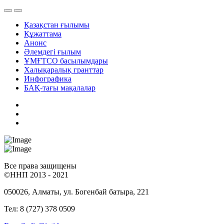
Қазақстан ғылымы
Құжаттама
Анонс
Әлемдегі ғылым
ҰМҒТСО басылымдары
Халықаралық гранттар
Инфографика
БАҚ-тағы мақалалар
Все права защищены
©ННП 2013 - 2021
050026, Алматы, ул. Богенбай батыра, 221
Тел: 8 (727) 378 0509