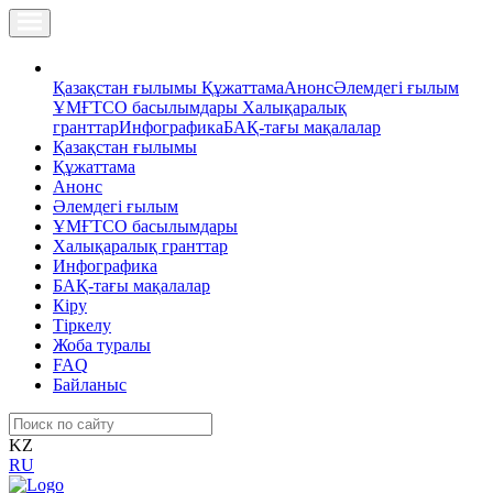
Қазақстан ғылымы
Құжаттама
Анонс
Әлемдегі ғылым
ҰМҒТСО басылымдары
Халықаралық
гранттар
Инфографика
БАҚ-тағы мақалалар
Қазақстан ғылымы
Құжаттама
Анонс
Әлемдегі ғылым
ҰМҒТСО басылымдары
Халықаралық гранттар
Инфографика
БАҚ-тағы мақалалар
Кіру
Тіркелу
Жоба туралы
FAQ
Байланыс
KZ
RU