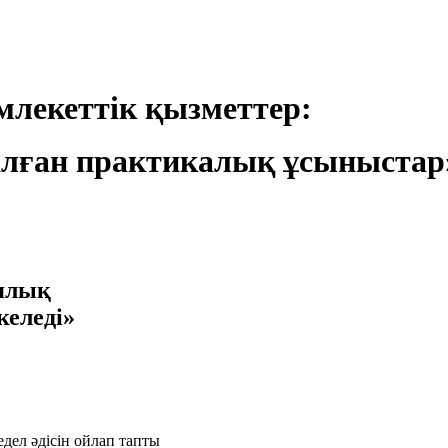
лекеттік қызметтер:
лған практикалық ұсыныстар
иялық
келеді»
дел әдісін ойлап тапты