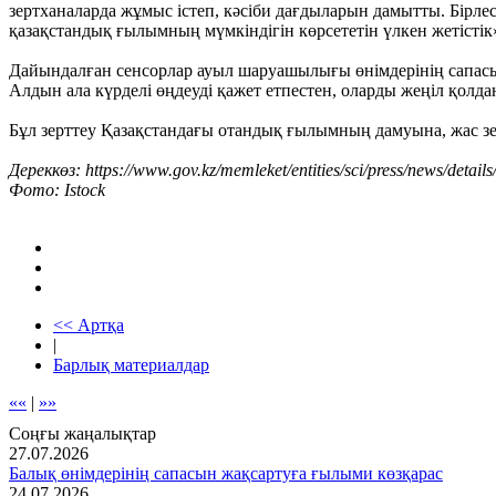
зертханаларда жұмыс істеп, кәсіби дағдыларын дамытты. Бірл
қазақстандық ғылымның мүмкіндігін көрсететін үлкен жетістік»,
Дайындалған сенсорлар ауыл шаруашылығы өнімдерінің сапасы
Алдын ала күрделі өңдеуді қажет етпестен, оларды жеңіл қолда
Бұл зерттеу Қазақстандағы отандық ғылымның дамуына, жас зер
Дереккөз: https://www.gov.kz/memleket/entities/sci/press/news/detail
Фото: Istock
<< Артқа
|
Барлық материалдар
««
|
»»
Соңғы жаңалықтар
27.07.2026
Балық өнімдерінің сапасын жақсартуға ғылыми көзқарас
24.07.2026