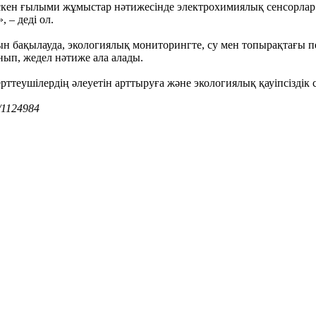
ескен ғылыми жұмыстар нәтижесінде электрохимиялық сенсорлар
 – деді ол.
н бақылауда, экологиялық мониторингте, су мен топырақтағы п
нып, жедел нәтиже ала алады.
ттеушілердің әлеуетін арттыруға және экологиялық қауіпсіздік
s/1124984