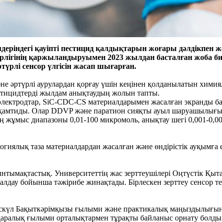
еріндегі қауіпті пестицид қалдықтарын жоғары дәлдікпен
трлігінің қаржыландыруымен 2023 жылдан басталған жоба б
үрлі сенсор үлгісін жасап шығарған.
е әртүрлі аурулардан қорғау үшін кеңінен қолданылатын химия
естицидтерді жылдам анықтаудың жолын тапты.
лектродтар, SiC-CDC-CS материалдарымен жасалған экранды ба
қамтиды. Олар DDVP және паратион сияқты ауыл шаруашылығынд
 жұмыс диапазоны 0,01-100 микромоль, анықтау шегі 0,001-0,00
огиялық таза материалдардан жасалған және өндірістік ауқымға
ынтымақтастық. Университеттің жас зерттеушілері Оңтүстік Қы
талдау бойынша тәжірибе жинақтады. Бірлескен зерттеу сенсор
скүл Бақыткәрімқызы ғылыми және практикалық маңыздылығына
аралық ғылыми орталықтармен тұрақты байланыс орнату болды. 