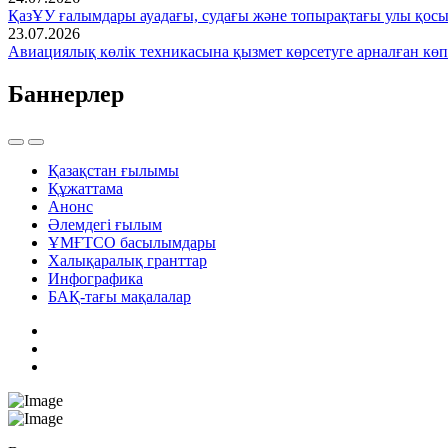
ҚазҰУ ғалымдары ауадағы, судағы және топырақтағы улы қос
23.07.2026
Авиациялық көлік техникасына қызмет көрсетуге арналған көп
Баннерлер
Қазақстан ғылымы
Құжаттама
Анонс
Әлемдегі ғылым
ҰМҒТСО басылымдары
Халықаралық гранттар
Инфографика
БАҚ-тағы мақалалар