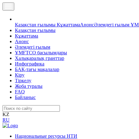
Қазақстан ғылымы
Құжаттама
Анонс
Әлемдегі ғылым
ҰМ
Қазақстан ғылымы
Құжаттама
Анонс
Әлемдегі ғылым
ҰМҒТСО басылымдары
Халықаралық гранттар
Инфографика
БАҚ-тағы мақалалар
Кіру
Тіркелу
Жоба туралы
FAQ
Байланыс
KZ
RU
Национальные ресурсы НТИ