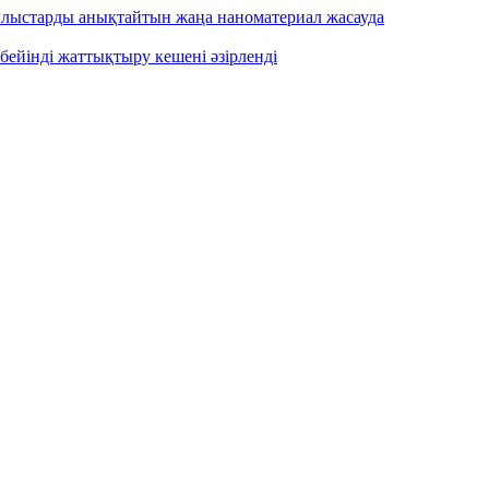
ылыстарды анықтайтын жаңа наноматериал жасауда
бейінді жаттықтыру кешені әзірленді