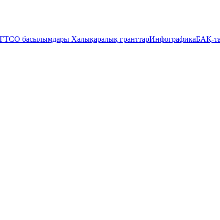
ҒТСО басылымдары
Халықаралық гранттар
Инфографика
БАҚ-та