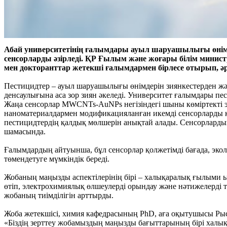
Абай университетінің ғалымдары ауыл шаруашылығы өнімд
сенсорларды әзірледі. ҚР Ғылым және жоғары білім минис
мен докторанттар жетекші ғалымдармен бірлесе отырып, әрт
Пестицидтер – ауыл шаруашылығы өнімдерін зиянкестерден жән
денсаулығына аса зор зиян әкеледі. Университет ғалымдары п
Жаңа сенсорлар MWCNTs-AuNPs негізіндегі шыны көміртекті э
наноматериалдармен модификацияланған икемді сенсорларды 
пестицидтердің қалдық мөлшерін анықтай алады. Сенсорлардың
шамасында.
Ғалымдардың айтуынша, бұл сенсорлар қолжетімді бағада, экол
төмендетуге мүмкіндік береді.
Жобаның маңызды аспектілерінің бірі – халықаралық ғылыми 
өтіп, электрохимиялық өлшеулерді орындау және нәтижелерді 
жобаның тиімділігін арттырды.
Жоба жетекшісі, химия кафедрасының PhD, аға оқытушысы Ры
«Біздің зерттеу жобамыздың маңызды бағыттарының бірі халық