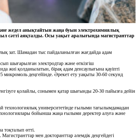
 және жедел анықтайтын жаңа буын электрохимиялық
иыл сәтті аяқталды. Осы уақыт аралығында магистранттар
лық зат. Шамадан тыс пайдаланылған жағдайда адам
сып шығарылған электродтар және өткізгіш
а жиі қолданылатын, бірақ адам денсаулығына қауіпті
5 микромоль деңгейінде. Әрекет ету уақыты 30-60 секунд
 енгізуге қолайлы, сонымен қатар шығынды 20-30 пайызға дейін
тай технологиялық университетінде ғылыми тағылымдамадан
 технологиялары бойынша жаңа ғылыми деректер алуға және
 тоқталып өтті.
Магистранттар мен докторанттар әлемдік деңгейдегі