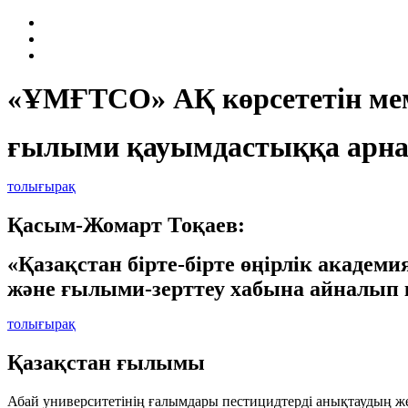
«ҰМҒТСО» АҚ көрсететін мем
ғылыми қауымдастыққа арна
толығырақ
Қасым-Жомарт Тоқаев:
«Қазақстан бірте-бірте өңірлік академ
және ғылыми-зерттеу хабына айналып 
толығырақ
Қазақстан ғылымы
Абай университетінің ғалымдары пестицидтерді анықтаудың же