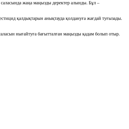
 саласында жаңа маңызды деректер алынды. Бұл –
естицид қалдықтарын анықтауда қолдануға жағдай туғызады.
 саласын нығайтуға бағытталған маңызды қадам болып отыр.