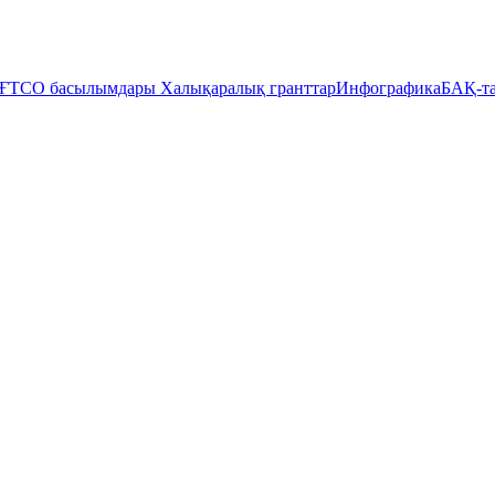
ҒТСО басылымдары
Халықаралық гранттар
Инфографика
БАҚ-та