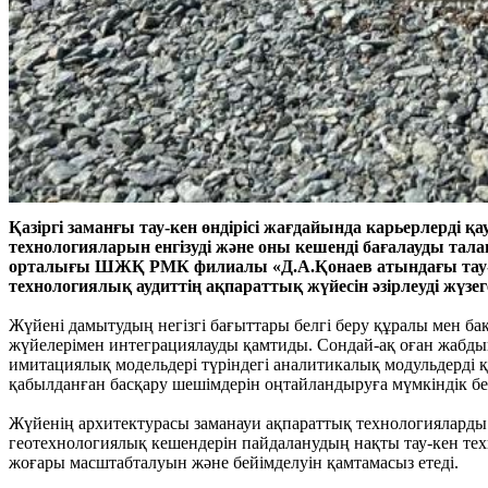
Қазіргі заманғы тау-кен өндірісі жағдайында карьерлерді 
технологияларын енгізуді және оны кешенді бағалауды тал
орталығы ШЖҚ РМК филиалы «Д.А.Қонаев атындағы тау-кен
технологиялық аудиттің ақпараттық жүйесін әзірлеуді жүзег
Жүйені дамытудың негізгі бағыттары белгі беру құралы мен ба
жүйелерімен интеграциялауды қамтиды. Сондай-ақ оған жабдық
имитациялық модельдері түріндегі аналитикалық модульдерді құ
қабылданған басқару шешімдерін оңтайландыруға мүмкіндік бе
Жүйенің архитектурасы заманауи ақпараттық технологияларды:
геотехнологиялық кешендерін пайдаланудың нақты тау-кен те
жоғары масштабталуын және бейімделуін қамтамасыз етеді.