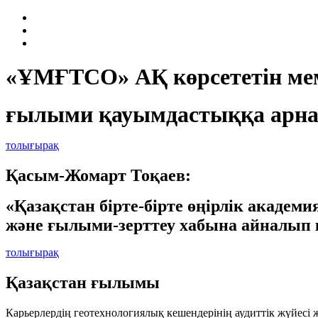
«ҰМҒТСО» АҚ көрсететін мем
ғылыми қауымдастыққа арна
толығырақ
Қасым-Жомарт Тоқаев:
«Қазақстан бірте-бірте өңірлік академ
және ғылыми-зерттеу хабына айналып 
толығырақ
Қазақстан ғылымы
Карьерлердің геотехнологиялық кешендерінің аудиттік жүйесі 