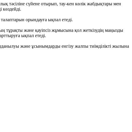
ық тәсіліне сүйене отырып, тау-кен көлік жабдықтары мен
 көздейді.
 талаптарын орындауға ықпал етеді.
ың тұрақты және қауіпсіз жұмысына қол жеткізудің маңызды
арттыруға ықпал етеді.
лданылуы және ұсынымдарды енгізу жалпы тиімділікті жылына