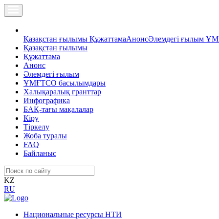
Қазақстан ғылымы
Құжаттама
Анонс
Әлемдегі ғылым
ҰМ
Қазақстан ғылымы
Құжаттама
Анонс
Әлемдегі ғылым
ҰМҒТСО басылымдары
Халықаралық гранттар
Инфографика
БАҚ-тағы мақалалар
Кіру
Тіркелу
Жоба туралы
FAQ
Байланыс
KZ
RU
Национальные ресурсы НТИ