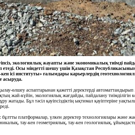
қауіпсіз, экологиялық жауапты және экономикалық тиімді пай
ап етеді. Осы міндетті шешу үшін Қазақстан Республикасыны
 ісі институты» ғалымдары карьерлердің геотехнологиялы
е асыруда.
қылау-өлшеу аспаптарынан қажетті деректерді автоматтандырып 
тың жай-күйін, экологиялық жағдайды, пайдалану тиімділігін ке
ру жатады. Бұл тәсіл қауіпсіздіктің ықтимал қауіптеріне уақты
реді.
 бұлтты платформалар, үлкен деректер технологиялары және жа
хникалық, тау-кен геометриялық, тау-кен геологиялық, ұйымд