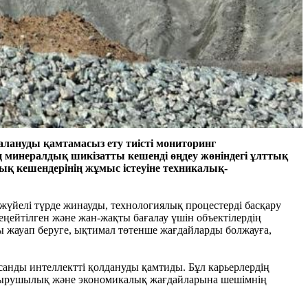
далануды қамтамасыз ету тиісті мониторинг
ң минералдық шикізатты кешенді өңдеу жөніндегі ұлттық
қ кешендерінің жұмыс істеуіне техникалық-
жүйелі түрде жинауды, технологиялық процестерді басқару
ңейтілген және жан-жақты бағалау үшін объектілердің
лы жауап беруге, ықтимал төтенше жағдайларды болжауға,
санды интеллектті қолдануды қамтиды. Бұл карьерлердің
астырушылық және экономикалық жағдайларына шешімнің