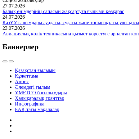
Соңғы жаңалықтар
27.07.2026
Балық өнімдерінің сапасын жақсартуға ғылыми көзқарас
24.07.2026
ҚазҰУ ғалымдары ауадағы, судағы және топырақтағы улы қос
23.07.2026
Авиациялық көлік техникасына қызмет көрсетуге арналған көп
Баннерлер
Қазақстан ғылымы
Құжаттама
Анонс
Әлемдегі ғылым
ҰМҒТСО басылымдары
Халықаралық гранттар
Инфографика
БАҚ-тағы мақалалар