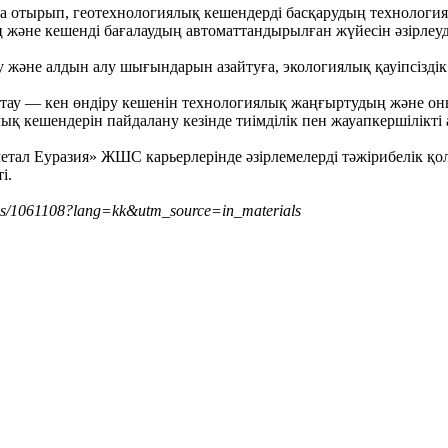
а отырып, геотехнологиялық кешендерді басқарудың технологиял
ң және кешенді бағалаудың автоматтандырылған жүйесін әзірлеуді
 және алдын алу шығындарын азайтуға, экологиялық қауіпсіздік
 тау — кен өндіру кешенін технологиялық жаңғыртудың және он
қ кешендерін пайдалану кезінде тиімділік пен жауапкершілікті 
ал Еуразия» ЖШС карьерлерінде әзірлемелерді тәжірибелік қо
і.
tails/1061108?lang=kk&utm_source=in_materials