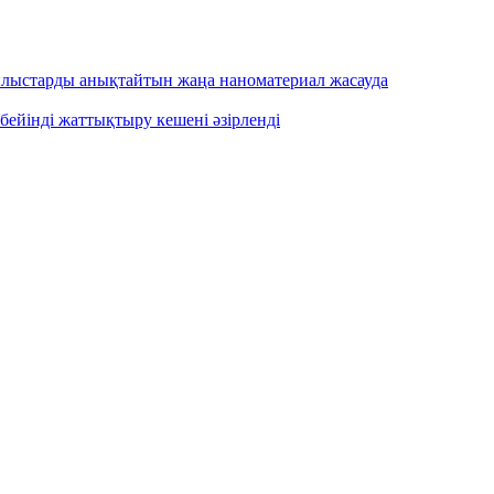
ылыстарды анықтайтын жаңа наноматериал жасауда
бейінді жаттықтыру кешені әзірленді