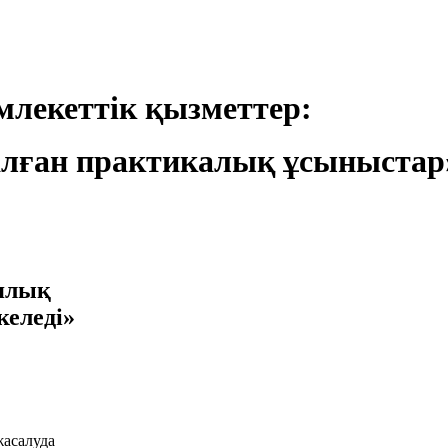
лекеттік қызметтер:
лған практикалық ұсыныстар
иялық
келеді»
жасалуда