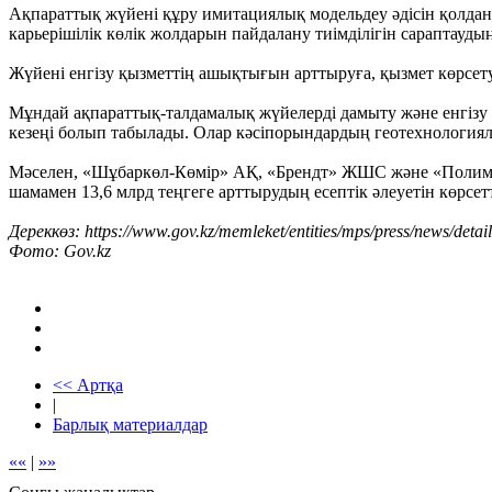
Ақпараттық жүйені құру имитациялық модельдеу әдісін қолдан
карьерішілік көлік жолдарын пайдалану тиімділігін сараптауды
Жүйені енгізу қызметтің ашықтығын арттыруға, қызмет көрсету
Мұндай ақпараттық-талдамалық жүйелерді дамыту және енгізу
кезеңі болып табылады. Олар кәсіпорындардың геотехнологиялы
Мәселен, «Шұбаркөл-Көмір» АҚ, «Брендт» ЖШС және «Полимет
шамамен 13,6 млрд теңгеге арттырудың есептік әлеуетін көрсетт
Дереккөз: https://www.gov.kz/memleket/entities/mps/press/news/de
Фото: Gov.kz
<< Артқа
|
Барлық материалдар
««
|
»»