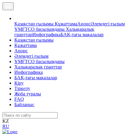
Қазақстан ғылымы
Құжаттама
Анонс
Әлемдегі ғылым
ҰМҒТСО басылымдары
Халықаралық
гранттар
Инфографика
БАҚ-тағы мақалалар
Қазақстан ғылымы
Құжаттама
Анонс
Әлемдегі ғылым
ҰМҒТСО басылымдары
Халықаралық гранттар
Инфографика
БАҚ-тағы мақалалар
Кіру
Тіркелу
Жоба туралы
FAQ
Байланыс
KZ
RU