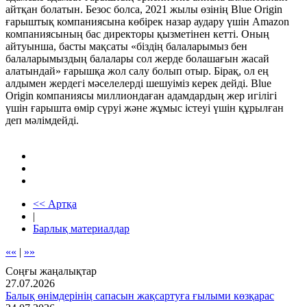
айтқан болатын. Безос болса, 2021 жылы өзінің Blue Origin
ғарыштық компаниясына көбірек назар аудару үшін Amazon
компаниясының бас директоры қызметінен кетті. Оның
айтуынша, басты мақсаты «біздің балаларымыз бен
балаларымыздың балалары сол жерде болашағын жасай
алатындай» ғарышқа жол салу болып отыр. Бірақ, ол ең
алдымен жердегі мәселелерді шешуіміз керек дейді. Blue
Origin компаниясы миллиондаған адамдардың жер игілігі
үшін ғарышта өмір сүруі және жұмыс істеуі үшін құрылған
деп мәлімдейді.
<< Артқа
|
Барлық материалдар
««
|
»»
Соңғы жаңалықтар
27.07.2026
Балық өнімдерінің сапасын жақсартуға ғылыми көзқарас