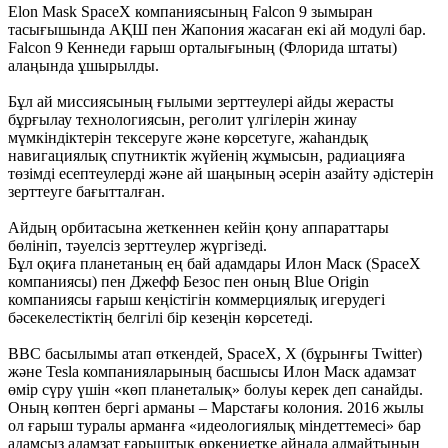
Elon Mask SpaceX компаниясының Falcon 9 зымыран
тасығышында АҚШ пен Жапония жасаған екі ай модулі бар.
Falcon 9 Кеннеди ғарыш орталығының (Флорида штаты)
алаңында ұшырылды.
Бұл ай миссиясының ғылыми зерттеулері айды жерасты
бұрғылау технологиясын, реголит үлгілерін жинау
мүмкіндіктерін тексеруге және көрсетуге, жаһандық
навигациялық спутниктік жүйенің жұмысын, радиацияға
төзімді есептеулерді және ай шаңының әсерін азайту әдістерін
зерттеуге бағытталған.
Айдың орбитасына жеткеннен кейін қону аппараттары
бөлініп, тәуелсіз зерттеулер жүргізеді.
Бұл оқиға планетаның ең бай адамдары Илон Маск (SpaceX
компаниясы) пен Джефф Безос пен оның Blue Origin
компаниясы ғарыш кеңістігін коммерциялық игерудегі
бәсекелестіктің белгілі бір кезеңін көрсетеді.
BBC басылымы атап өткендей, SpaceX, X (бұрынғы Twitter)
және Tesla компанияларының басшысы Илон Маск адамзат
өмір сүру үшін «көп планеталық» болуы керек деп санайды.
Оның көптен бергі арманы – Марстағы колония. 2016 жылы
ол ғарыш туралы арманға «идеологиялық міндеттемесі» бар
адамсыз адамзат ғарыштық өркениетке айнала алмайтынын