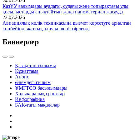
24.07.2026
ҚазҰУ ғалымдары ауадағы, судағы және топырақтағы улы
қосылыстарды анықтайтын жаңа наноматериал жасауда
23.07.2026
Авиациялық көлік техникасына қызмет көрсетуге арналған
көпбейінді жаттықтыру кешені әзірленді
Баннерлер
Қазақстан ғылымы
Құжаттама
Анонс
Әлемдегі ғылым
ҰМҒТСО басылымдары
Халықаралық гранттар
Инфографика
БАҚ-тағы мақалалар