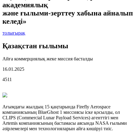
академиялық
және ғылыми-зерттеу хабына айналып
келеді»
толығырақ
Қазақстан ғылымы
Айға коммерциялық жеке миссия басталды
16.01.2025
4511
Ағымдағы жылдың 15 қаңтарында Firefly Aerospace
компаниясының BlueGhost 1 миссиясы іске қосылды, ол
CLIPS (Commercial Lunar Payload Services) агенттігі мен
Artemis компаниясының бастамасы аясында NASA ғылыми
әзірлемелері мен технологияларын айға көшіруі тиіс.