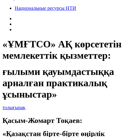
Национальные ресурсы НТИ
«ҰМҒТСО» АҚ көрсететін
мемлекеттік қызметтер:
ғылыми қауымдастыққа
арналған практикалық
ұсыныстар»
толығырақ
Қасым-Жомарт Тоқаев:
«Қазақстан бірте-бірте өңірлік