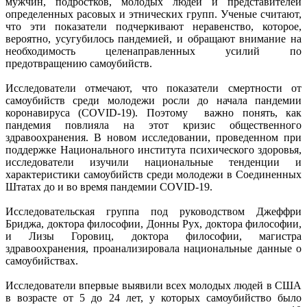
мужчин, подростков, молодых людей и представителей
определенных расовых и этнических групп. Ученые считают,
что эти показатели подчеркивают неравенство, которое,
вероятно, усугубилось пандемией, и обращают внимание на
необходимость целенаправленных усилий по
предотвращению самоубийств.
Исследователи отмечают, что показатели смертности от
самоубийств среди молодежи росли до начала пандемии
коронавируса (COVID-19). Поэтому важно понять, как
пандемия повлияла на этот кризис общественного
здравоохранения. В новом исследовании, проведенном при
поддержке Национального института психического здоровья,
исследователи изучили национальные тенденции и
характеристики самоубийств среди молодежи в Соединенных
Штатах до и во время пандемии COVID-19.
Исследовательская группа под руководством Джеффри
Бриджа, доктора философии, Донны Рух, доктора философии,
и Лизы Горовиц, доктора философии, магистра
здравоохранения, проанализировала национальные данные о
самоубийствах.
Исследователи впервые выявили всех молодых людей в США
в возрасте от 5 до 24 лет, у которых самоубийство было