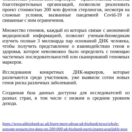
благотворительных организаций, позволили реализовать
проект стоимостью 200 млн фунтов стерлингов, несмотря на
сложные условия, вызванные пандемией Covid-19 и
cвязанные с ним ограничения.
Множество геномов, каждый из которых связан с анонимной
медицинской информацией, позволит ученым-биомедикам
изучить полные 3 миллиарда пар оснований ДНК человека,
чтобы получить представление о взаимодействии генов и
здоровья, которое невозможно было определить с помощью
частичных последовательностей или сканирований геномных
маркеров.
Исследования конкретных ДНК-маркеров, которые
различаются среди участников, уже выявили сотни новых
генов риска различных заболеваний.
Созданная база данных доступна для исследователей из
разных стран, в том числе с низким и средним уровнем
дохода.
https://www.ukbiobank.ac.uk/learn-more-about-uk-biobank/news/whole-
genome-sequencing-data-on-200-000-uk-biobank-participants-available-now