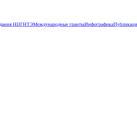
дания НЦГНТЭ
Международные гранты
Инфографика
Публикац