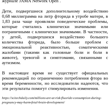
журнале JAMA Network Open .
Дети, подвергшиеся дополнительному воздействию
0,68 миллиграмма на литр фторида в утробе матери, в
1,83 раза чаще проявляли поведенческие проблемы,
которые считались клинически значимыми или
пограничными с клинически значимыми. В частности,
у детей, подвергшихся воздействию большего
количества фторида, было больше проблем с
эмоциональной реактивностью, соматическими
жалобами (такими как головные боли и боли в
животе), тревогой и симптомами, связанными с
аутизмом.
В настоящее время не существует официальных
рекомендаций по ограничению потребления фтора во
время беременности, но исследователи надеются, что
эти результаты помогут стимулировать изменения.
https://scitechdaily.com/millions-are-at-risk-fluoride-consumption-during-
pregnancy-may-harm-fetal-brain-development/