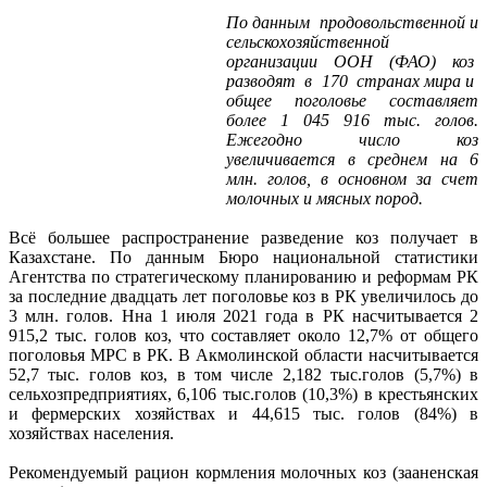
По данным продовольственной и
сельскохозяйственной
организации ООН (ФАО) коз
разводят в 170 странах мира и
общее поголовье составляет
более 1 045 916 тыс. голов.
Ежегодно число коз
увеличивается в среднем на 6
млн. голов, в основном за счет
молочных и мясных пород.
Всё большее распространение разведение коз получает в
Казахстане. По данным Бюро национальной статистики
Агентства по стратегическому планированию и реформам РК
за последние двадцать лет поголовье коз в РК увеличилось до
3 млн. голов. Нна 1 июля 2021 года в РК насчитывается 2
915,2 тыс. голов коз, что составляет около 12,7% от общего
поголовья МРС в РК. В Акмолинской области насчитывается
52,7 тыс. голов коз, в том числе 2,182 тыс.голов (5,7%) в
сельхозпредприятиях, 6,106 тыс.голов (10,3%) в крестьянских
и фермерских хозяйствах и 44,615 тыс. голов (84%) в
хозяйствах населения.
Рекомендуемый рацион кормления молочных коз (зааненская