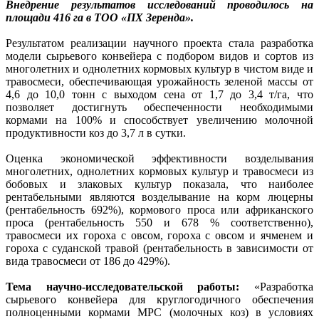
Внедрение результатов исследований проводилось на
площади 416 га в ТОО «ПХ Зеренда».
Результатом реализации научного проекта стала разработка
модели сырьевого конвейера с подбором видов и сортов из
многолетних и однолетних кормовых культур в чистом виде и
травосмеси, обеспечивающая урожайность зеленой массы от
4,6 до 10,0 тонн с выходом сена от 1,7 до 3,4 т/га, что
позволяет достигнуть обеспеченности необходимыми
кормами на 100% и способствует увеличению молочной
продуктивности коз до 3,7 л в сутки.
Оценка экономической эффективности возделывания
многолетних, однолетних кормовых культур и травосмеси из
бобовых и злаковых культур показала, что наиболее
рентабельными являются возделывание на корм люцерны
(рентабельность 692%), кормового проса или африканского
проса (рентабельность 550 и 678 % соответственно),
травосмеси их гороха с овсом, гороха с овсом и ячменем и
гороха с суданской травой (рентабельность в зависимости от
вида травосмеси от 186 до 429%).
Тема научно-исследовательской работы:
«Разработка
сырьевого конвейера для круглогодичного обеспечения
полноценными кормами МРС (молочных коз) в условиях