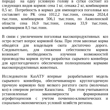
порода) на одну условную голову в сутки состоит из
следующих видов кормов: сена 1 кг, сенажа 2 кг, комбикормов
0,5 кг. Потребность в кормах для имеющегося поголовья коз
составляет по РК сена 1012,2 тыс.тонн, сенажа 2024,4
тыс.тонн, комбикормов 506,1 тыс.тонн, по Акмолинской
области сена 16,9 тыс.тонн, сенажа 33,9 тыс.тонн,
комбикормов 8,5 тыс.тонн.
В связи с увеличением поголовья высокопродуктивных коз
остро встает вопрос кормовой базы. При этом завозные корма
обходятся для владельцев скота достаточно дорого.
Следовательно, для снижения себестоимости кормов
возникает необходимость изучения возможностей
производства кормов путем разработки сырьевого конвейера
для круглогодичного обеспечения полноценными кормами
высокопродуктивных животных.
Исследователи КазАТУ впервые разрабатывают модель
сырьевого конвейера, обеспечивающую круглогодичную
прочную кормовую базу мелкого рогатого скота (молочных
коз) в северном регионе Казахстана. При этом учитываются
установленные закономерности формирования
агрофитоценозов с учетом почвенно-климатических и
социально-экономических условий хозяйств региона.