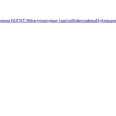
дания НЦГНТЭ
Международные гранты
Инфографика
Публикац