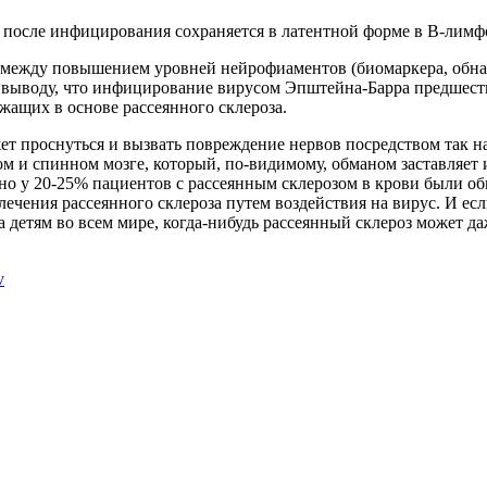
 после инфицирования сохраняется в латентной форме в В-лимф
ь между повышением уровней нейрофиаментов (биомаркера, обн
 выводу, что инфицирование вирусом Эпштейна-Барра предшеств
ащих в основе рассеянного склероза.
жет проснуться и вызвать повреждение нервов посредством так 
 и спинном мозге, который, по-видимому, обманом заставляет 
о у 20-25% пациентов с рассеянным склерозом в крови были об
лечения рассеянного склероза путем воздействия на вирус. И ес
 детям во всем мире, когда-нибудь рассеянный склероз может д
v