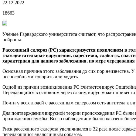
22.12.2022
18663
Учёные Гарвардского университета считают, что распространен
нейроны.
Рассеянный склероз (РС) характеризуется появлением в г
глазодвигательные нарушения, парестезии, слабость, спас
характерная для данного заболевания, по мере чередования
Основная причина этого заболевания до сих пор неизвестна. У
неспособными говорить или ходить.
Одной из причин возникновения РС считается вирус Эпштейна-Б
Передающийся в основном через слюну, вирус может привести
Почти у всех людей с рассеянным склерозом есть антитела к в
Для подтверждения вирусной теории происхождения РС были п
прохождения службы. Всего наблюдением было охвачено более 
Риск рассеянного склероза увеличивался в 32 раза после зара
передающийся аналогичным образом.