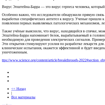
Вирус Эпштейна-Барра — это вирус герпеса человека, который
Особенно важно, что исследователи обнаружили прямую связ
выработки специфических антител к вирусу. Ученые пришли к
появления первых выявляемых патологических механизмов, леж
Также учёные выяснили, что вирус, находящийся в спячке, мо
Эпштейна-Барра напоминает белок, вырабатываемый в головном
необходимую для проведения электрических сигналов. Примерн
Эти открытия стимулируют усилия по разработке лекарств для 
клинические испытания, окажется эффективной и будет введена
уничтоженным.
ttps://www.science.org/content/article/breakthrough-2022#section_eb
<< Назад
|
Все материалы