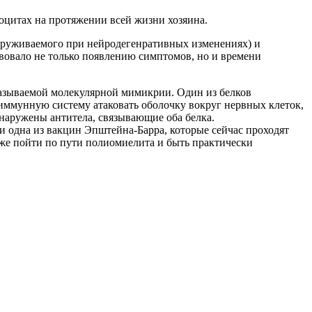
оцитах на протяжении всей жизни хозяина.
аруживаемого при нейродегенративных изменениях) и
овало не только появлению симптомов, но и времени
называемой молекулярной мимикрии. Один из белков
иммунную систему атаковать оболочку вокруг нервных клеток,
наружены антитела, связывающие оба белка.
ли одна из вакцин Эпштейна-Барра, которые сейчас проходят
аже пойти по пути полиомиелита и быть практически