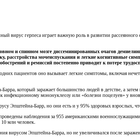
ный вирус герпеса играет важную роль в развитии рассеянного с
оловном и спинном мозге диссеминированных очагов демиел
тику, расстройства мочеиспускания и легкие когнитивные си
 обострений и ремиссий постепенно приводит к потере трудос
 одних пациентов оно вызывает легкие симптомы, включая нечетк
арра, который заражает большинство людей в детстве, а затем 
 к инфекционному мононуклеозу или «болезни поцелуев» у вно
ирусу Эпштейна-Барр, но они есть и у 95% здоровых взрослых, ч
роведены наблюдения за 955 американскими военнослужащими, 
10 млн человек.
жения вирусом Эпштейна-Барра, но не увеличивался после зараж