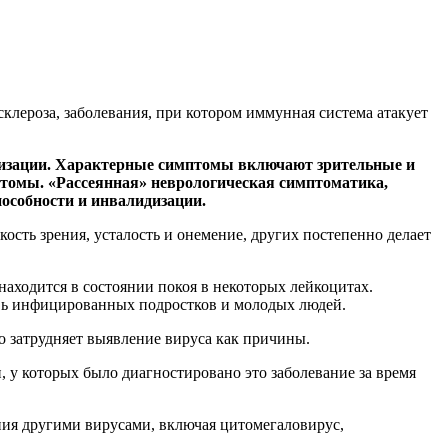
клероза, заболевания, при котором иммунная система атакует
инизации. Характерные симптомы включают зрительные и
мптомы. «Рассеянная» неврологическая симптоматика,
пособности и инвалидизации.
ость зрения, усталость и онемение, других постепенно делает
находится в состоянии покоя в некоторых лейкоцитах.
вь инфицированных подростков и молодых людей.
то затрудняет выявление вируса как причины.
у которых было диагностировано это заболевание за время
ения другими вирусами, включая цитомегаловирус,