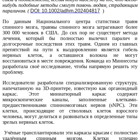
нибудь подобные методы смогут помочь людям, страдающим
параличом. (
DOI: 10.1002/adhm.202404817
)
По данным Национального центра статистики травм
спинного мозга, травмы спинного мозга затрагивают более
300 000 человек в США. До сих пор не существует метода
лечения, который бы полностью вылечил паралич и
долгосрочные последствия этих травм. Одним из главных
препятствий на пути к выздоровлению является гибель
нервных клеток, а оставшиеся волокна не могут
восстановиться в месте повреждения. Команда из Миннесоты
разработала своё исследование, чтобы напрямую решить эту
проблему.
Исследователи разработали специализированную структуру,
напечатанную на 3D-принтере, известную как органоидный
каркас. Этот миниатюрный каркас содержит
микроскопические каналы, заполненные клетками-
предшественниками спинномозговых нервов (sNPC). Эти
клетки, происходящие от стволовых клеток взрослого
человека, могут делиться и развиваться в определенные типы
зрелых нервных клеток.
Учёные трансплантировали эти каркасы крысам с полностью
удалённым спинным мозгом. Клетки успешно