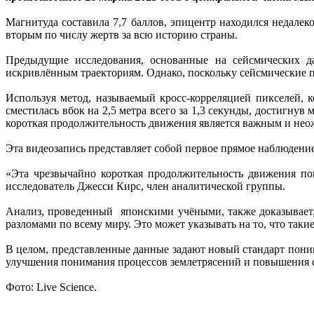
Магнитуда составила 7,7 баллов, эпицентр находился недалек
вторым по числу жертв за всю историю страны.
Предыдущие исследования, основанные на сейсмических дан
искривлённым траекториям. Однако, поскольку сейсмические 
Используя метод, называемый кросс-корреляцией пикселей, к
сместилась вбок на 2,5 метра всего за 1,3 секунды, достигну
короткая продолжительность движения является важным и не
Эта видеозапись представляет собой первое прямое наблюдение
«Эта чрезвычайно короткая продолжительность движения по
исследователь Джесси Кирс, член аналитической группы.
Анализ, проведенный японскими учёными, также доказывает,
разломами по всему миру. Это может указывать на то, что таки
В целом, представленные данные задают новый стандарт пони
улучшения понимания процессов землетрясений и повышения с
Фото: Live Science.