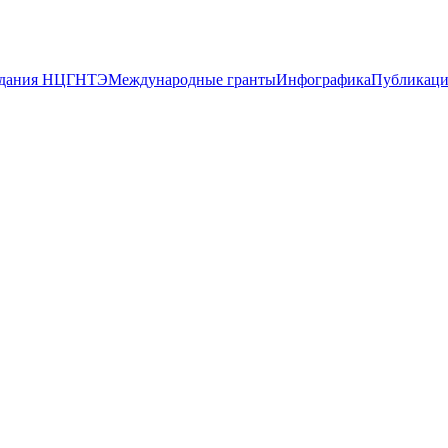
дания НЦГНТЭ
Международные гранты
Инфографика
Публикац