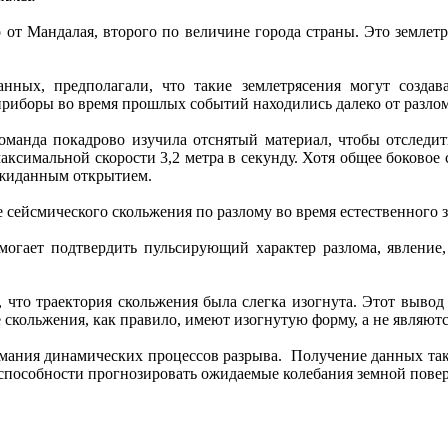
о от Мандалая, второго по величине города страны. Это землет
ных, предполагали, что такие землетрясения могут создава
приборы во время прошлых событий находились далеко от разло
оманда покадрово изучила отснятый материал, чтобы отследит
в максимальной скорости 3,2 метра в секунду. Хотя общее боково
ожиданным открытием.
 сейсмического скольжения по разлому во время естественного 
могает подтвердить пульсирующий характер разлома, явление,
 что траектория скольжения была слегка изогнута. Этот вывод
е скольжения, как правило, имеют изогнутую форму, а не являют
мания динамических процессов разрыва. Получение данных так
пособности прогнозировать ожидаемые колебания земной повер